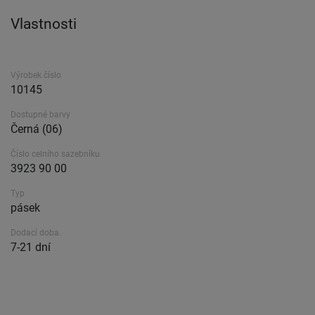
Vlastnosti
Výrobek číslo
10145
Dostupné barvy
Černá (06)
Číslo celního sazebníku
3923 90 00
Typ
pásek
Dodací doba.
7-21 dní