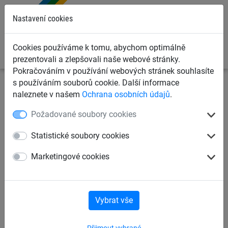
0
Nastavení cookies
Cookies používáme k tomu, abychom optimálně
prezentovali a zlepšovali naše webové stránky.
Pokračováním v používání webových stránek souhlasíte
s používáním souborů cookie. Další informace
Sportovní sítě
Sítě na fotbal
Příslušenství k sítím
naleznete v našem
Ochrana osobních údajů
.
Požadované soubory cookies
Pásek se suchým zipem
Statistické soubory cookies
Marketingové cookies
Vybrat vše
Přijmout vybrané