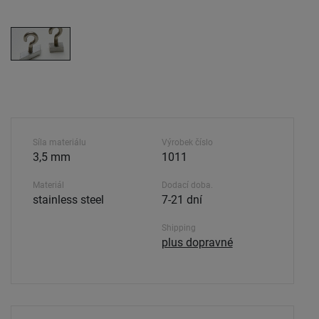
Síla materiálu
Výrobek číslo
3,5 mm
1011
Materiál
Dodací doba.
stainless steel
7-21 dní
Shipping
plus dopravné