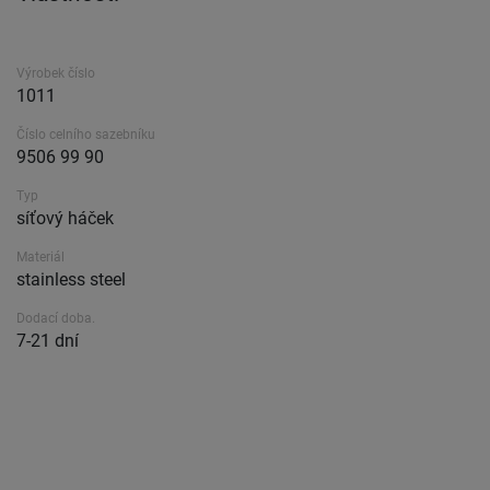
Výrobek číslo
1011
Číslo celního sazebníku
9506 99 90
Typ
síťový háček
Materiál
stainless steel
Dodací doba.
7-21 dní