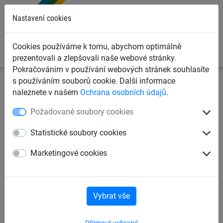
0
Nastavení cookies
Cookies používáme k tomu, abychom optimálně
prezentovali a zlepšovali naše webové stránky.
Pokračováním v používání webových stránek souhlasíte
s používáním souborů cookie. Další informace
Sportovní sítě
Sítě na fotbal
Příslušenství k sítím
naleznete v našem
Ochrana osobních údajů
.
Požadované soubory cookies
Háčky z nerezové oceli,
hliníkové pravoúhlé matky
Statistické soubory cookies
Marketingové cookies
Vybrat vše
Přijmout vybrané