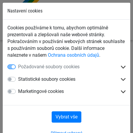
0
Nastavení cookies
Cookies používáme k tomu, abychom optimálně
prezentovali a zlepšovali naše webové stránky.
Pokračováním v používání webových stránek souhlasíte
s používáním souborů cookie. Další informace
Sportovní sítě
Sítě na fotbal
Příslušenství k sítím
naleznete v našem
Ochrana osobních údajů
.
Požadované soubory cookies
Háčky z nerezové oceli,
hliníkové kosočtvercové
Statistické soubory cookies
matky
Marketingové cookies
Vybrat vše
Přijmout vybrané