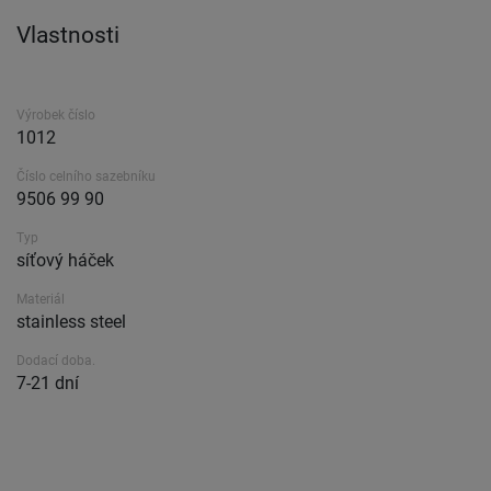
Vlastnosti
Výrobek číslo
1012
Číslo celního sazebníku
9506 99 90
Typ
síťový háček
Materiál
stainless steel
Dodací doba.
7-21 dní