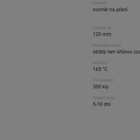
Velikost
rozměr na přání
Velikost ok
120 mm
Provedení okraje
obšitý lem šňůrou cc
Bod tání
165 °C
UV-odolnost
300 kly
Dodací doba.
5-10 dní