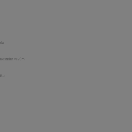
ota
rnostním vlivům
íku