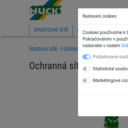
Nastavení cookies
SPORTOVNÍ SÍTĚ
OCHRANNÉ SÍTĚ A PLA
Cookies používáme k t
Pokračováním v použív
naleznete v našem
Oc
Sportovní sítě
Ochranné sítě na míče
Ochran
Požadované soub
Ochranná síť bezuzlová
Statistické soubo
Marketingové co