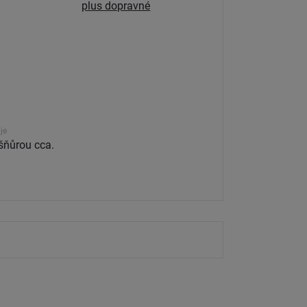
plus dopravné
je
šňůrou cca.