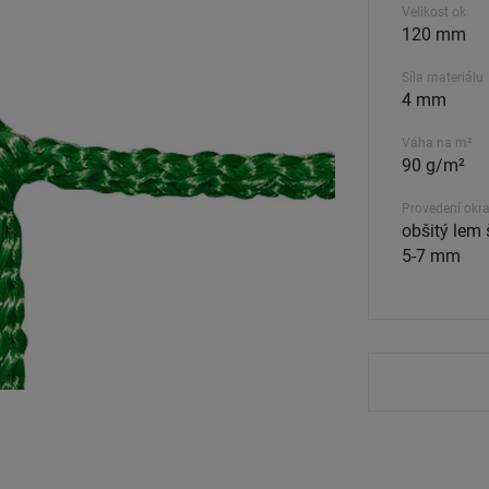
Velikost ok
120 mm
Síla materiálu
4 mm
Váha na m²
90 g/m²
Provedení okra
obšitý lem 
5-7 mm