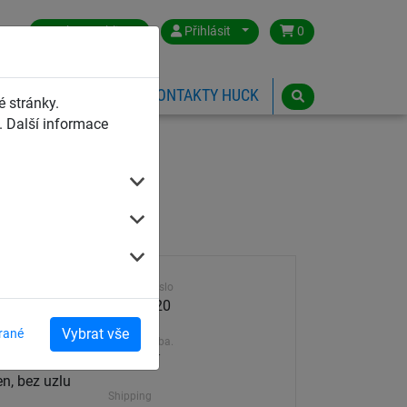
Czech Republic
Přihlásit
0
HŘIŠTĚ
ESHOP
KONTAKTY HUCK
 stránky.
 Další informace
Výrobek číslo
přání
215N-120
Vybrat vše
rané
Dodací doba.
ostní
5-10 dní
n, bez uzlu
Shipping