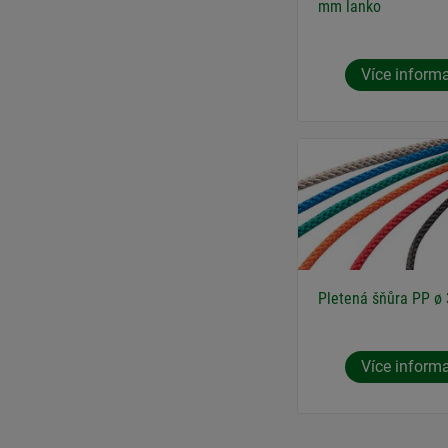
mm lanko
Více inform
Pletená šňůra PP ø
Více inform