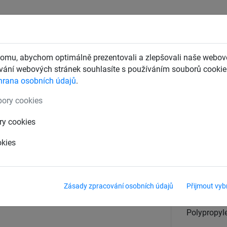
CHTY
ZÁCHYTNÉ BEZPEČNOSTNÍ SÍTĚ
DĚTSKÁ LANOVÁ 
omu, abychom optimálně prezentovali a zlepšovali naše webové
ání webových stránek souhlasíte s používáním souborů cookie.
hrana osobních údajů
.
né sítě v m²
ory cookies
 PP 4 mm, oko 120 mm
ry cookies
okies
Velikost
rozměr na 
Zásady zpracování osobních údajů
Přijmout vyb
Materiál
vysokopevn
Polypropyle