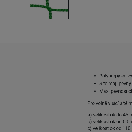
Polypropylen vy
Sítě mají pevný 
Max. pevnost ok
Pro volně visící sítě 
a) velikost ok do 45
b) velikost ok od 6
c) velikost ok od 1