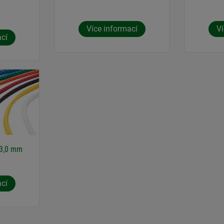
Více informací
Ví
ací
 3,0 mm
ací