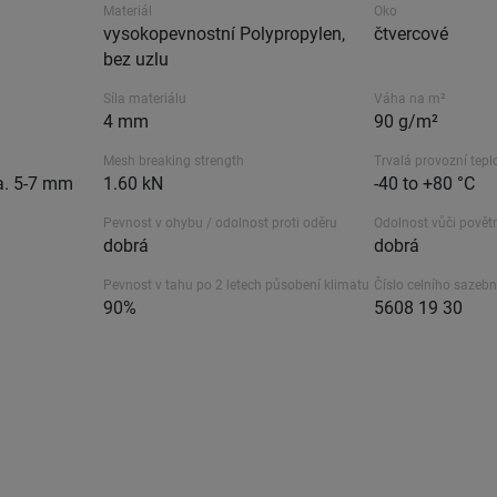
Materiál
Oko
vysokopevnostní Polypropylen,
čtvercové
bez uzlu
Síla materiálu
Váha na m²
4 mm
90 g/m²
Mesh breaking strength
Trvalá provozní tepl
a. 5-7 mm
1.60 kN
-40 to +80 °C
Pevnost v ohybu / odolnost proti oděru
Odolnost vůči povět
dobrá
dobrá
Pevnost v tahu po 2 letech působení klimatu
Číslo celního sazebn
90%
5608 19 30