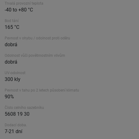
Trvalá provozní teplota
-40 to +80 °C
Bod tání
165 °C
Pevnost v ohybu / odolnost proti oděru
dobrá
Odolnost vůči povětrnostním vlivům
dobrá
UV-odolnost
300 kly
Pevnost v tahu po 2 letech působení klimatu
90%
Číslo celního sazebníku
5608 19 30
Dodací doba.
7-21 dní