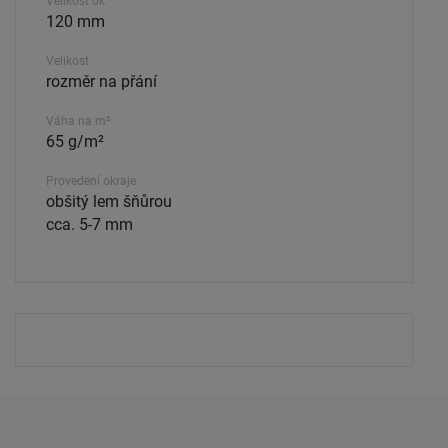
Velikost ok
120 mm
Velikost
rozměr na přání
Váha na m²
65 g/m²
Provedení okraje
obšitý lem šňůrou
cca. 5-7 mm