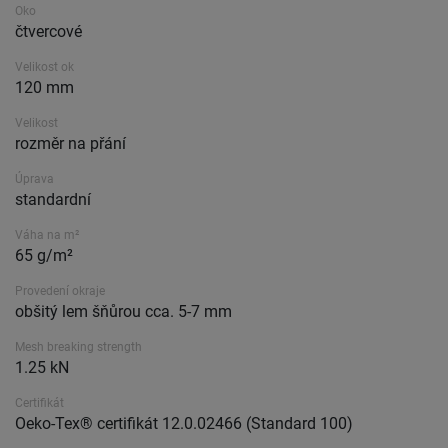
Oko
čtvercové
Velikost ok
120 mm
Velikost
rozměr na přání
Úprava
standardní
Váha na m²
65 g/m²
Provedení okraje
obšitý lem šňůrou cca. 5-7 mm
Mesh breaking strength
1.25 kN
Certifikát
Oeko-Tex® certifikát 12.0.02466 (Standard 100)