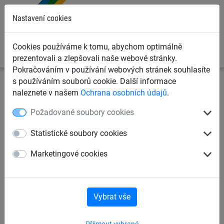
0
Nastavení cookies
Cookies používáme k tomu, abychom optimálně
prezentovali a zlepšovali naše webové stránky.
Pokračováním v používání webových stránek souhlasíte
s používáním souborů cookie. Další informace
Sportovní sítě
Ochranné sítě na míče
Ochranné sítě v
naleznete v našem
Ochrana osobních údajů
.
m²
Požadované soubory cookies
Ochranná síť bezuzlová PP 3,0
Statistické soubory cookies
mm, oko 120 mm
Marketingové cookies
Vybrat vše
Přijmout vybrané