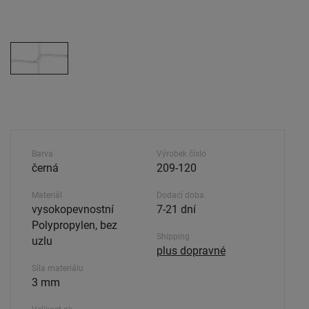
Barva
Výrobek číslo
černá
209-120
Materiál
Dodací doba.
vysokopevnostní
7-21 dní
Polypropylen, bez
Shipping
uzlu
plus dopravné
Síla materiálu
3 mm