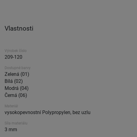
Vlastnosti
Výrobek číslo
209-120
Dostupné barvy
Zelená (01)
Bílá (02)
Modrá (04)
Černá (06)
Materiál
vysokopevnostní Polypropylen, bez uzlu
Síla materiálu
3 mm