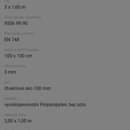
Pro
3 x 1,60 m
Číslo celního sazebníku
9506 99 90
Standardy a normy
EN 748
Horní a dolní hloubka
100 x 100 cm
Síla materiálu
3 mm
Oko
čtvercové oko 100 mm
Materiál
vysokopevnostní Polypropylen, bez uzlu
Velikost rámu
3,00 x 1,00 m