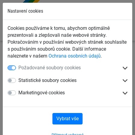
0
Nastavení cookies
Cookies používáme k tomu, abychom optimálně
prezentovali a zlepšovali naše webové stránky.
Pokračováním v používání webových stránek souhlasíte
s používáním souborů cookie. Další informace
Sportovní sítě
Sítě na fotbal
Mini brankové sítě
naleznete v našem
Ochrana osobních údajů
.
Požadované soubory cookies
Minibranková síť na fotbal 3
mm, polypropylen
Statistické soubory cookies
Marketingové cookies
Vybrat vše
Přijmout vybrané