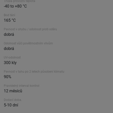
Trvalá provozní teplota
-40 to +80 °C
Bod tání
165 °C
Pevnost v ohybu / odolnost proti oděru
dobrá
Odolnost vůči povětrnostním vlivům
dobrá
UV-odolnost
300 kly
Pevnost v tahu po 2 letech působení klimatu
90%
Pravidelný interval kontrol
12 měsíců
Dodací doba.
5-10 dní