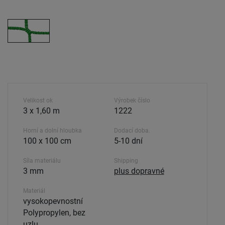
Velikost ok
Výrobek číslo
3 x 1,60 m
1222
Horní a dolní hloubka
Dodací doba.
100 x 100 cm
5-10 dní
Síla materiálu
Shipping
3 mm
plus dopravné
Materiál
vysokopevnostní
Polypropylen, bez
uzlu