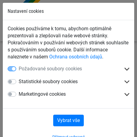
0
Nastavení cookies
Cookies používáme k tomu, abychom optimálně
prezentovali a zlepšovali naše webové stránky.
Pokračováním v používání webových stránek souhlasíte
s používáním souborů cookie. Další informace
Sportovní sítě
Sítě na fotbal
Mini brankové sítě
naleznete v našem
Ochrana osobních údajů
.
Požadované soubory cookies
Minibranková síť na fotbal 2,3
mm, polypropylen
Statistické soubory cookies
Marketingové cookies
Vybrat vše
Přijmout vybrané