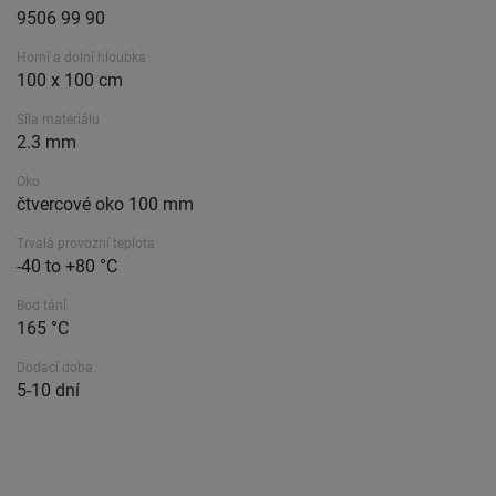
9506 99 90
Horní a dolní hloubka
100 x 100 cm
Síla materiálu
2.3 mm
Oko
čtvercové oko 100 mm
Trvalá provozní teplota
-40 to +80 °C
Bod tání
165 °C
Dodací doba.
5-10 dní