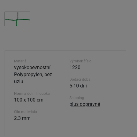
Materiál
Výrobek číslo
vysokopevnostní
1220
Polypropylen, bez
Dodací doba.
uzlu
5-10 dní
Horní a dolní hloubka
Shipping
100 x 100 cm
plus dopravné
Síla materiálu
2.3 mm