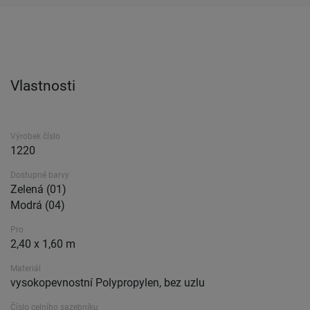
Vlastnosti
Výrobek číslo
1220
Dostupné barvy
Zelená (01)
Modrá (04)
Pro
2,40 x 1,60 m
Materiál
vysokopevnostní Polypropylen, bez uzlu
Číslo celního sazebníku