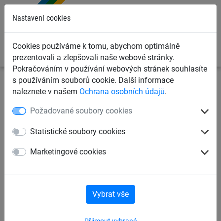
0
Nastavení cookies
Cookies používáme k tomu, abychom optimálně
prezentovali a zlepšovali naše webové stránky.
Pokračováním v používání webových stránek souhlasíte
s používáním souborů cookie. Další informace
Sportovní sítě
Ochranné sítě na míče
Lana k
naleznete v našem
Ochrana osobních údajů
.
ochranným sítím
Požadované soubory cookies
Ochranné sítě v m²
Lana k ochranným sítím
Statistické soubory cookies
Marketingové cookies
Příslušenství k ochranným sítím
Dělící síťové závěsy pro haly
Vybrat vše
Přijmout vybrané