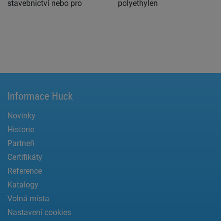
stavebnictví nebo pro
polyethylen
Informace Huck
Novinky
Historie
Partneři
Certifikáty
Reference
Katalogy
Volná místa
Nastavení cookies