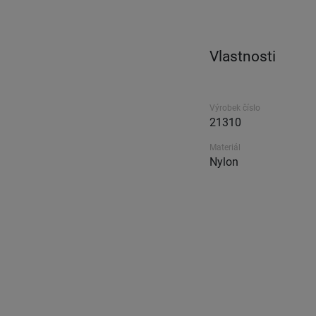
Vlastnosti
Výrobek číslo
21310
Materiál
Nylon