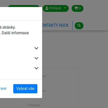
Czech Republic
Přihlásit
0
HŘIŠTĚ
ESHOP
KONTAKTY HUCK
 stránky.
 Další informace
Výrobek číslo
21310
Vybrat vše
rané
Dodací doba.
7-21 dní
Shipping