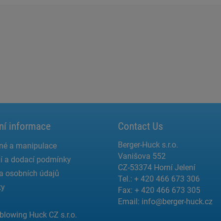
ní informace
Contact Us
Berger-Huck s.r.o.
né a manipulace
Vanišova 552
í a dodací podmínky
CZ-53374 Horní Jelení
a osobních údajů
Tel.: + 420 466 673 306
ty
Fax: + 420 466 673 305
Email:
info@berger-huck.cz
blowing Huck CZ s.r.o.