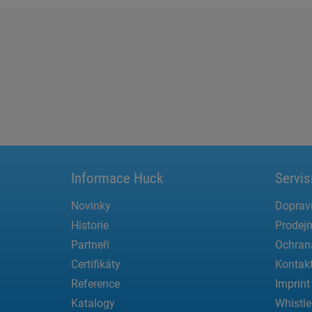
Informace Huck
Servis
Novinky
Doprav
Historie
Prodejn
Partneři
Ochran
Certifikáty
Kontak
Reference
Imprint
Katalogy
Whistle