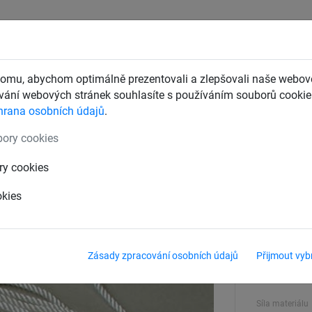
CHTY
ZÁCHYTNÉ BEZPEČNOSTNÍ SÍTĚ
DĚTSKÁ LANOVÁ 
omu, abychom optimálně prezentovali a zlepšovali naše webové
ání webových stránek souhlasíte s používáním souborů cookie.
hrana osobních údajů
.
k ochranným sítím
ory cookies
lně
ry cookies
okies
Barva
bílá
Zásady zpracování osobních údajů
Přijmout vyb
Materiál
Nylon
Síla materiálu