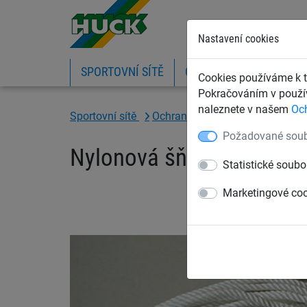
Nastavení cookies
SPORTOVNÍ SÍTĚ
OCHRANNÉ SÍTĚ A PLA
Cookies používáme k t
Pokračováním v použív
naleznete v našem
Oc
Sportovní sítě
Ochranné sítě na míče
Lana 
Požadované soub
Nylonová šňůra 5 mm vo
Statistické soubo
Marketingové co