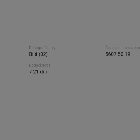
Dostupné barvy
Číslo celního sazebn
Bílá (02)
5607 50 19
Dodací doba.
7-21 dní