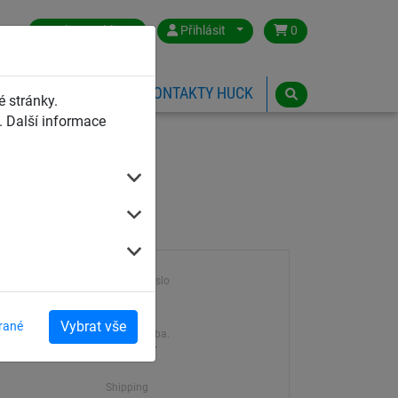
Czech Republic
Přihlásit
0
HŘIŠTĚ
ESHOP
KONTAKTY HUCK
 stránky.
 Další informace
Výrobek číslo
21360
Vybrat vše
rané
Dodací doba.
7-21 dní
Shipping