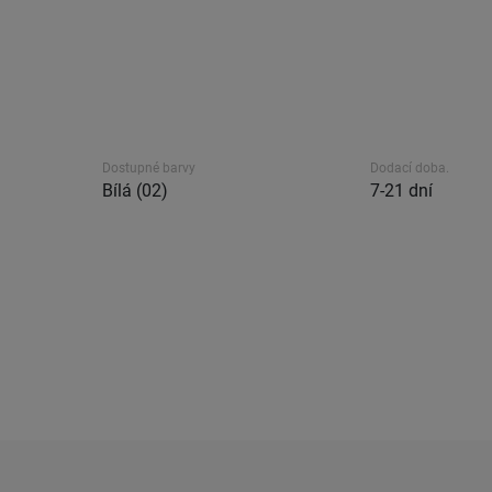
Dostupné barvy
Dodací doba.
Bílá (02)
7-21 dní