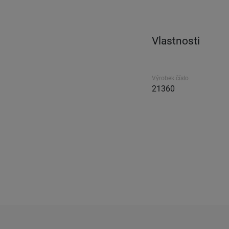
Vlastnosti
Výrobek číslo
21360