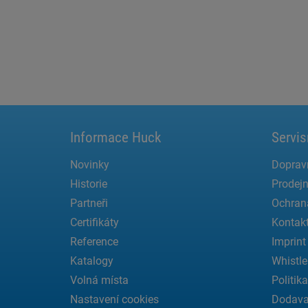
Informace Huck
Servis
Novinky
Doprav
Historie
Prodejn
Partneři
Ochran
Certifikáty
Kontak
Reference
Imprint
Katalogy
Whistle
Volná místa
Politik
Nastavení cookies
Dodava