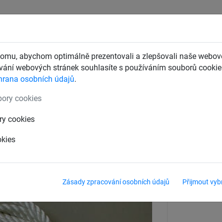
CHTY
ZÁCHYTNÉ BEZPEČNOSTNÍ SÍTĚ
DĚTSKÁ LANOVÁ 
omu, abychom optimálně prezentovali a zlepšovali naše webové
ání webových stránek souhlasíte s používáním souborů cookie.
hrana osobních údajů
.
k ochranným sítím
ory cookies
olně
ry cookies
okies
Barva
bílá
Zásady zpracování osobních údajů
Přijmout vyb
Síla materiálu
12 mm