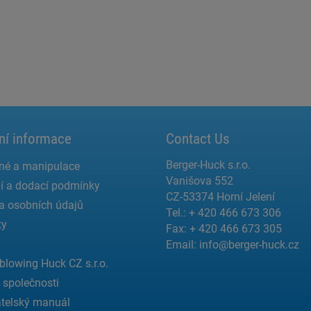
ní informace
Contact Us
Berger-Huck s.r.o.
né a manipulace
Vanišova 552
í a dodací podmínky
CZ-53374 Horní Jelení
a osobních údajů
Tel.: + 420 466 673 306
ty
Fax: + 420 466 673 305
Email:
info@berger-huck.cz
blowing Huck CZ s.r.o.
a společnosti
telský manuál