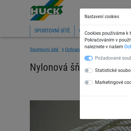
Nastavení cookies
SPORTOVNÍ SÍTĚ
OCHRANNÉ SÍTĚ A PLA
Cookies používáme k t
Pokračováním v použív
naleznete v našem
Oc
Sportovní sítě
Ochranné sítě na míče
Lana 
Požadované soub
Nylonová šňůra 12 mm v
Statistické soubo
Marketingové co