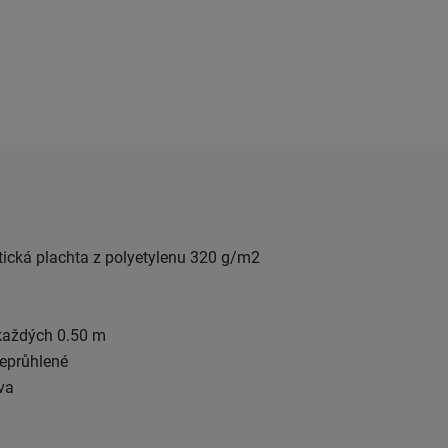
tická plachta z polyetylenu 320 g/m2
každých 0.50 m
neprůhlené
va