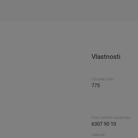
Vlastnosti
Výrobek číslo
775
Číslo celního sazebníku
6307 90 10
Velikost