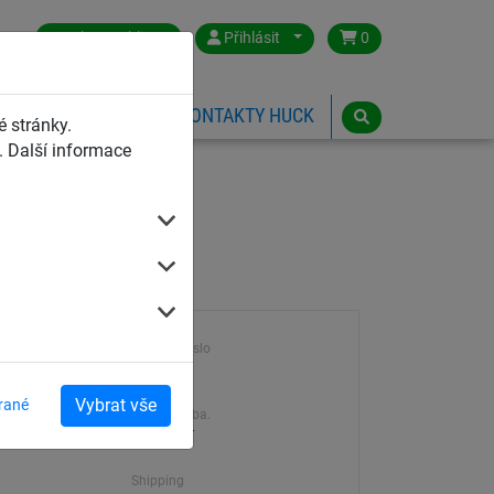
Czech Republic
Přihlásit
0
HŘIŠTĚ
ESHOP
KONTAKTY HUCK
 stránky.
 Další informace
Výrobek číslo
775
Vybrat vše
rané
Dodací doba.
přání
7-21 dní
Shipping