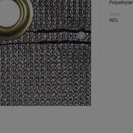
Polyethylen
Stínění
90%