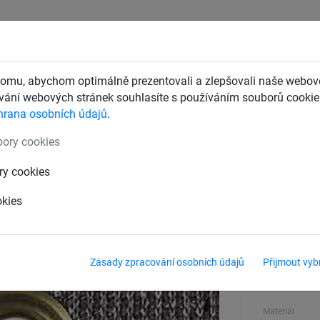
CHTY
ZÁCHYTNÉ BEZPEČNOSTNÍ SÍTĚ
DĚTSKÁ LANOVÁ 
omu, abychom optimálně prezentovali a zlepšovali naše webové
ání webových stránek souhlasíte s používáním souborů cookie.
hrana osobních údajů
.
 síťové závěsy pro haly
ory cookies
2, nehořlavá
ry cookies
okies
Váha na m²
320 g/m²
Zásady zpracování osobních údajů
Přijmout vyb
Velikost
rozměr na 
Materiál