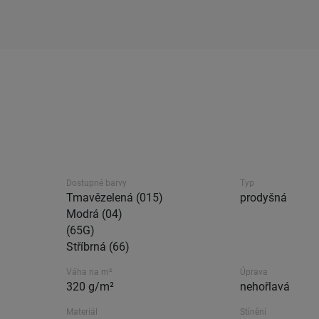
Dostupné barvy
Typ
Tmavězelená (015)
prodyšná
Modrá (04)
(65G)
Stříbrná (66)
Váha na m²
Úprava
320 g/m²
nehořlavá
Materiál
Stínění