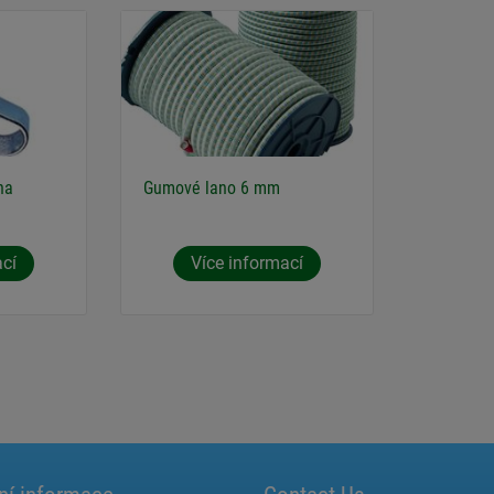
na
Gumové lano 6 mm
ací
Více informací