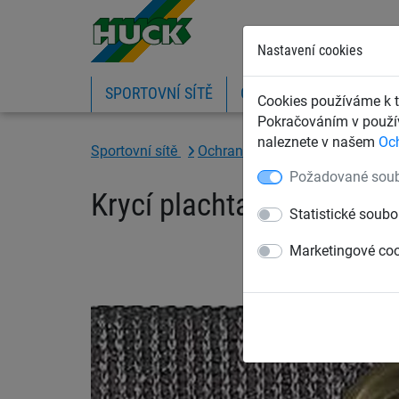
Nastavení cookies
SPORTOVNÍ SÍTĚ
OCHRANNÉ SÍTĚ A PLA
Cookies používáme k t
Pokračováním v použív
naleznete v našem
Oc
Sportovní sítě
Ochranné sítě na míče
Dělící
Požadované soub
Krycí plachta PE 320 g/m
Statistické soubo
Marketingové co