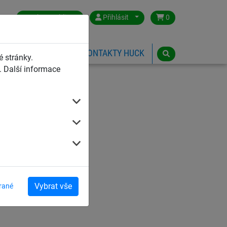
Czech Republic
Přihlásit
0
HŘIŠTĚ
ESHOP
KONTAKTY HUCK
 stránky.
 Další informace
Vybrat vše
rané