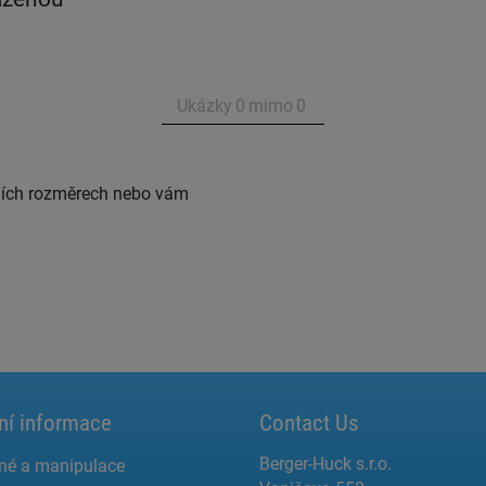
Ukázky
0
mimo
0
ních rozměrech nebo vám
ní informace
Contact Us
Berger-Huck s.r.o.
né a manipulace