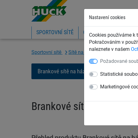
Nastavení cookies
SPORTOVNÍ SÍTĚ
OCHRANNÉ SÍTĚ A PLA
Cookies používáme k t
Pokračováním v použív
naleznete v našem
Oc
Sportovní sítě
Sítě na házenou
Brankové sí
Požadované soub
Brankové sítě na házenou
Závěsné sí
Statistické soubo
Marketingové co
Brankové sítě na házeno
Přehled produktu Brankové sítě na h