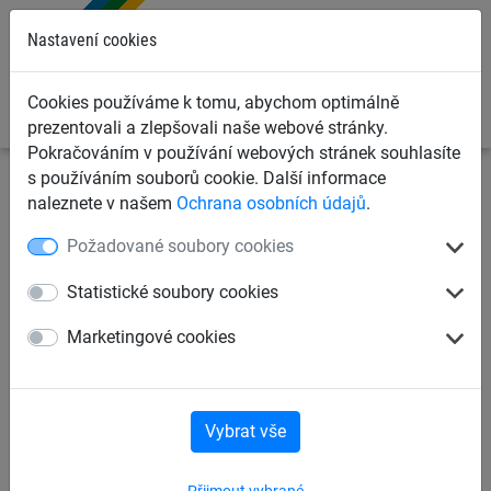
0
Nastavení cookies
Cookies používáme k tomu, abychom optimálně
prezentovali a zlepšovali naše webové stránky.
Pokračováním v používání webových stránek souhlasíte
s používáním souborů cookie. Další informace
Sportovní sítě
Sítě na volejbal
Volejbalové sítě pro
naleznete v našem
Ochrana osobních údajů
.
beachvolejbal
Požadované soubory cookies
Beach-volejbalové antény,
Statistické soubory cookies
dvoudílné
Marketingové cookies
Vybrat vše
Přijmout vybrané