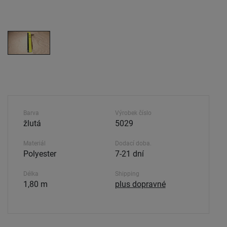
Barva
Výrobek číslo
žlutá
5029
Materiál
Dodací doba.
Polyester
7-21 dní
Délka
Shipping
1,80 m
plus dopravné