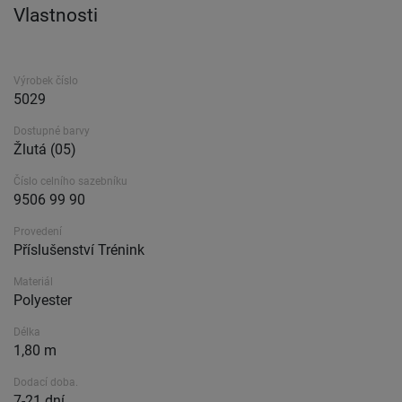
Vlastnosti
Výrobek číslo
5029
Dostupné barvy
Žlutá (05)
Číslo celního sazebníku
9506 99 90
Provedení
Příslušenství Trénink
Materiál
Polyester
Délka
1,80 m
Dodací doba.
7-21 dní