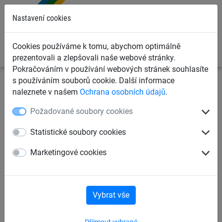
0
Nastavení cookies
Cookies používáme k tomu, abychom optimálně
prezentovali a zlepšovali naše webové stránky.
Pokračováním v používání webových stránek souhlasíte
s používáním souborů cookie. Další informace
Ochranné sítě a plachty
Ochranné sítě pro sklady
Sítě
naleznete v našem
Ochrana osobních údajů
.
pro paletové regály
Požadované soubory cookies
Bezpečnostní regálová síť PP
Statistické soubory cookies
5 mm, oko 45 mm
Marketingové cookies
Vybrat vše
Přijmout vybrané