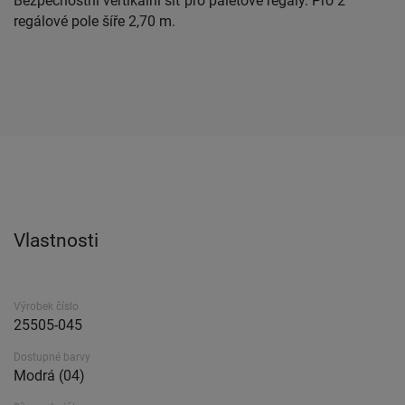
Bezpečnostní vertikální síť pro paletové regály. Pro 2
regálové pole šíře 2,70 m.
Vlastnosti
Výrobek číslo
25505-045
Dostupné barvy
Modrá (04)