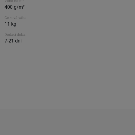
Váha na m²
400 g/m²
Celková váha
11 kg
Dodací doba.
7-21 dní