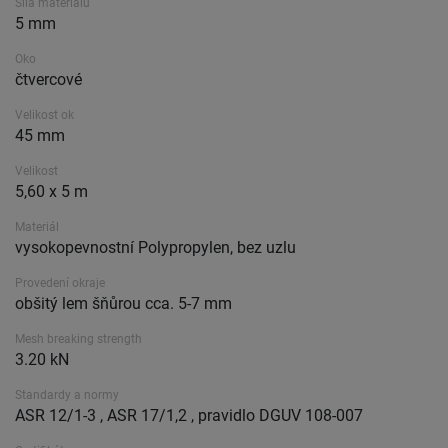
Síla materiálu
5 mm
Oko
čtvercové
Velikost ok
45 mm
Velikost
5,60 x 5 m
Materiál
vysokopevnostní Polypropylen, bez uzlu
Provedení okraje
obšitý lem šňůrou cca. 5-7 mm
Mesh breaking strength
3.20 kN
Standardy a normy
ASR 12/1-3 , ASR 17/1,2 , pravidlo DGUV 108-007