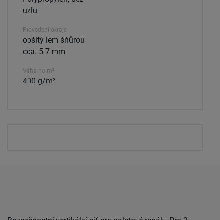
uzlu
Provedení okraje
obšitý lem šňůrou
cca. 5-7 mm
Váha na m²
400 g/m²