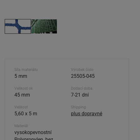
Síla materiálu
Výrobek číslo
5 mm
25505-045
Velikost ok
Dodací doba.
45 mm
7-21 dní
Velikost
Shipping
5,60 x 5 m
plus dopravné
Materiál
vysokopevnostní
Polypropylen, bez