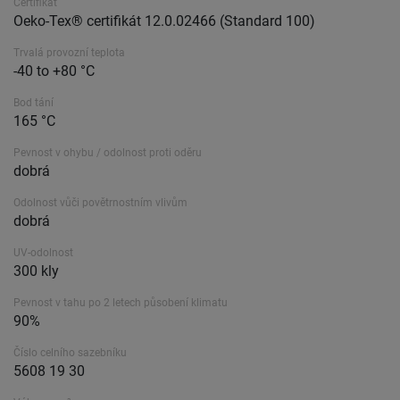
Certifikát
Oeko-Tex® certifikát 12.0.02466 (Standard 100)
Trvalá provozní teplota
-40 to +80 °C
Bod tání
165 °C
Pevnost v ohybu / odolnost proti oděru
dobrá
Odolnost vůči povětrnostním vlivům
dobrá
UV-odolnost
300 kly
Pevnost v tahu po 2 letech působení klimatu
90%
Číslo celního sazebníku
5608 19 30