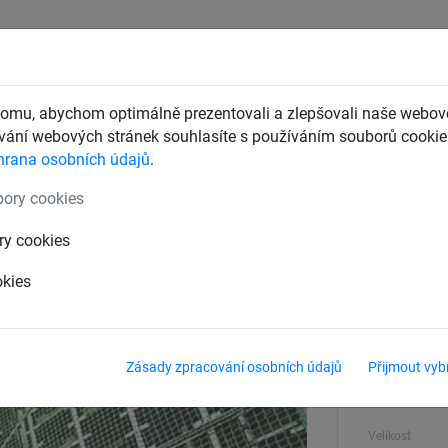
CHTY
ZÁCHYTNÉ BEZPEČNOSTNÍ SÍTĚ
DĚTSKÁ LANOVÁ 
omu, abychom optimálně prezentovali a zlepšovali naše webové
ání webových stránek souhlasíte s používáním souborů cookie.
hrana osobních údajů
.
ady
Sítě pro paletové regály
ory cookies
íť PP 5 mm, oko 45 mm
ry cookies
okies
Síla materiálu
5 mm
Zásady zpracování osobních údajů
Přijmout vyb
Velikost ok
45 mm
Velikost