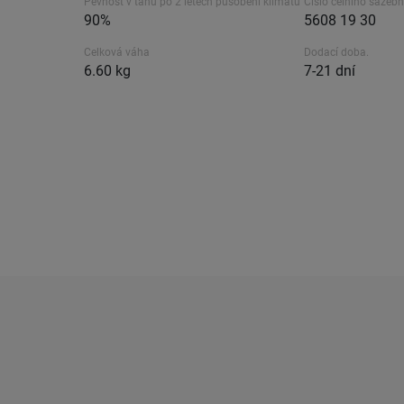
Pevnost v tahu po 2 letech působení klimatu
Číslo celního sazebn
90%
5608 19 30
Celková váha
Dodací doba.
6.60 kg
7-21 dní