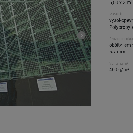
5,60 x 3 m
Materiál
vysokopevn
Polypropyle
Provedení okra
obšitý lem 
5-7 mm
Váha na m²
400 g/m²