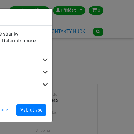
Czech Republic
Přihlásit
0
HŘIŠTĚ
ESHOP
KONTAKTY HUCK
 stránky.
 Další informace
Výrobek číslo
25504-045
Vybrat vše
rané
Dodací doba.
7-21 dní
Shipping