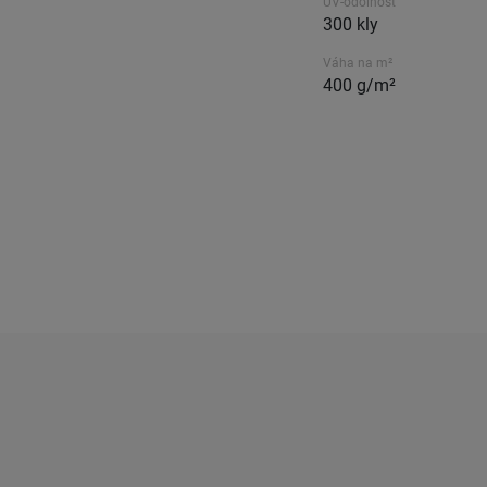
UV-odolnost
300 kly
Váha na m²
400 g/m²