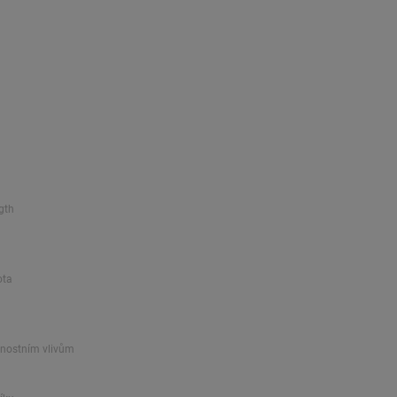
gth
ota
rnostním vlivům