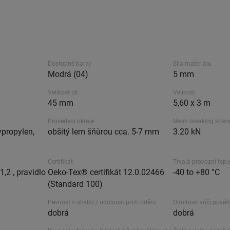
Dostupné barvy
Síla materiálu
Modrá (04)
5 mm
Velikost ok
Velikost
45 mm
5,60 x 3 m
Provedení okraje
Mesh breaking stren
propylen,
obšitý lem šňůrou cca. 5-7 mm
3.20 kN
Certifikát
Trvalá provozní tepl
,2 , pravidlo
Oeko-Tex® certifikát 12.0.02466
-40 to +80 °C
(Standard 100)
Pevnost v ohybu / odolnost proti oděru
Odolnost vůči povět
dobrá
dobrá