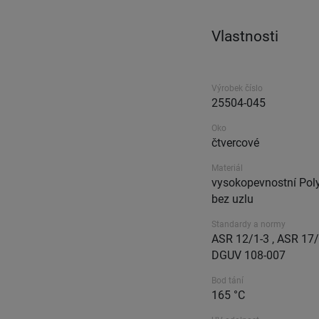
Vlastnosti
Výrobek číslo
25504-045
Oko
čtvercové
Materiál
vysokopevnostní Poly
bez uzlu
Standardy a normy
ASR 12/1-3 , ASR 17/1
DGUV 108-007
Bod tání
165 °C