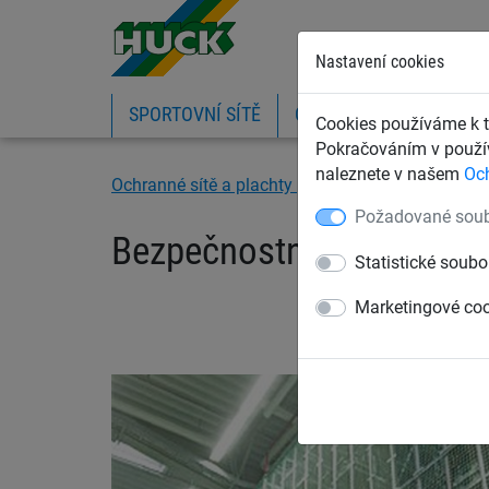
Nastavení cookies
SPORTOVNÍ SÍTĚ
OCHRANNÉ SÍTĚ A PLA
Cookies používáme k t
Pokračováním v použív
naleznete v našem
Oc
Ochranné sítě a plachty
Ochranné sítě pro skl
Požadované soub
Bezpečnostní regálová s
Statistické soubo
Marketingové co