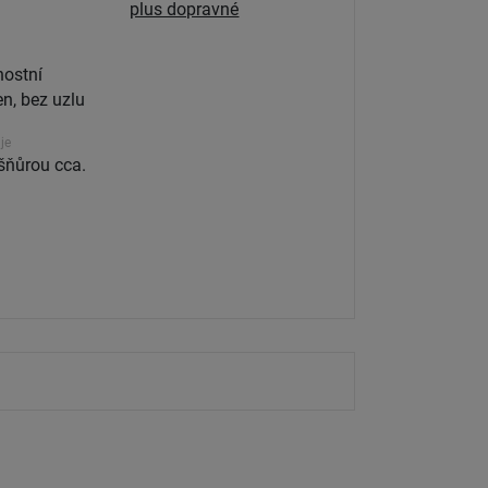
plus dopravné
ostní
n, bez uzlu
je
šňůrou cca.