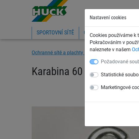
Nastavení cookies
SPORTOVNÍ SÍTĚ
OCHRANNÉ SÍTĚ A PLA
Cookies používáme k t
Pokračováním v použív
naleznete v našem
Oc
Ochranné sítě a plachty
Ochranné sítě pro skl
Požadované soub
Karabina 60 x 6 mm
Statistické soubo
Marketingové co