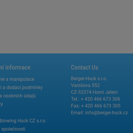
ní informace
Contact Us
Berger-Huck s.r.o.
né a manipulace
Vanišova 552
í a dodací podmínky
CZ-53374 Horní Jelení
a osobních údajů
Tel.: + 420 466 673 306
ty
Fax: + 420 466 673 305
Email:
info@berger-huck.cz
blowing Huck CZ s.r.o.
a společnosti