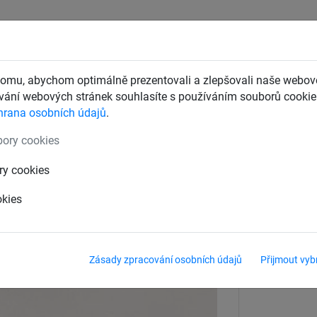
CHTY
ZÁCHYTNÉ BEZPEČNOSTNÍ SÍTĚ
DĚTSKÁ LANOVÁ 
omu, abychom optimálně prezentovali a zlepšovali naše webové
ání webových stránek souhlasíte s používáním souborů cookie.
hrana osobních údajů
.
ady
Příslušenství pro zavěšení sítí
ory cookies
ry cookies
okies
Materiál
Ocel, galv
Zásady zpracování osobních údajů
Přijmout vyb
Síla materiálu
6 mm