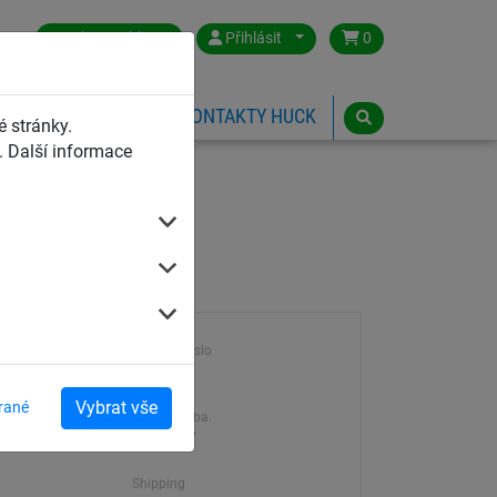
Czech Republic
Přihlásit
0
HŘIŠTĚ
ESHOP
KONTAKTY HUCK
 stránky.
 Další informace
Výrobek číslo
anizovaná
2018
Vybrat vše
rané
Dodací doba.
5-10 dní
Shipping