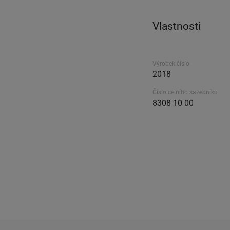
Vlastnosti
Výrobek číslo
2018
Číslo celního sazebníku
8308 10 00