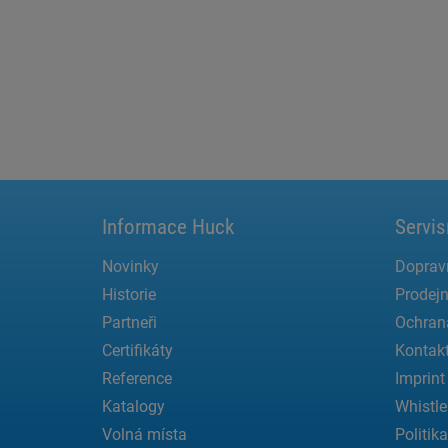
Informace Huck
Servis
Novinky
Doprav
Historie
Prodejn
Partneři
Ochran
Certifikáty
Kontak
Reference
Imprint
Katalogy
Whistle
Volná místa
Politik