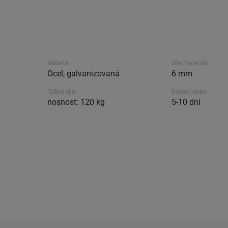
Materiál
Síla materiálu
Ocel, galvanizovaná
6 mm
Tažná síla
Dodací doba.
nosnost: 120 kg
5-10 dní