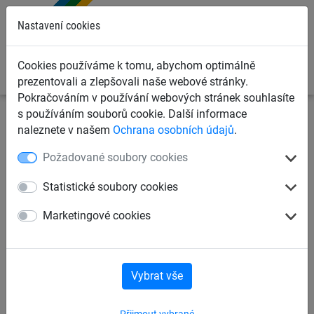
0
Nastavení cookies
Cookies používáme k tomu, abychom optimálně
prezentovali a zlepšovali naše webové stránky.
Pokračováním v používání webových stránek souhlasíte
s používáním souborů cookie. Další informace
Ochranné sítě a plachty
Kontejnerové sítě a plachty pro
naleznete v našem
Ochrana osobních údajů
.
dopravce
Krycí sítě pro kontejnery, korby a přívěsy
Požadované soubory cookies
Krycí síť pro přívěsy, PP 3 mm,
Statistické soubory cookies
oko: 45 mm
Marketingové cookies
Vybrat vše
Přijmout vybrané