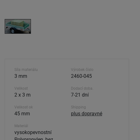
Síla materiálu
Výrobek číslo
3 mm
2460-045
Velikost
Dodací doba.
2 x 3 m
7-21 dní
Velikost ok
Shipping
45 mm
plus dopravné
Materiál
vysokopevnostní
Polypropylen, bez