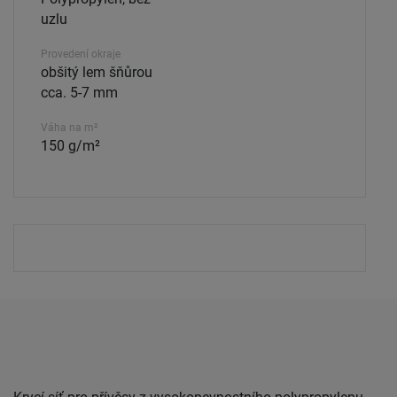
uzlu
Provedení okraje
obšitý lem šňůrou
cca. 5-7 mm
Váha na m²
150 g/m²