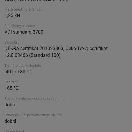
Mesh breaking strength
1,25 kN
Standardy a normy
VDI standard 2700
Certifikát
DEKRA certifikát 201023803, Oeko-Tex® certifikát
12.0.02466 (Standard 100)
Trvalá provozní teplota
-40 to +80 °C
Bod tání
165 °C
Pevnost v ohybu / odolnost proti oděru
dobrá
Odolnost vůči povětrnostním vlivům
dobrá
UV-odolnost