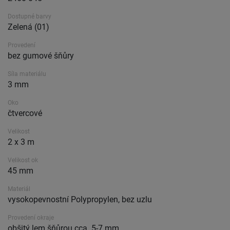
Dostupné barvy
Zelená (01)
Provedení
bez gumové šňůry
Síla materiálu
3 mm
Oko
čtvercové
Velikost
2 x 3 m
Velikost ok
45 mm
Materiál
vysokopevnostní Polypropylen, bez uzlu
Provedení okraje
obšitý lem šňůrou cca. 5-7 mm