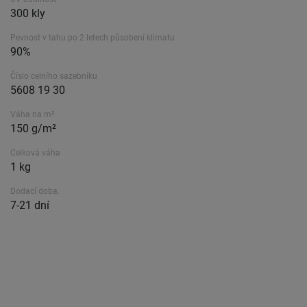
300 kly
Pevnost v tahu po 2 letech působení klimatu
90%
Číslo celního sazebníku
5608 19 30
Váha na m²
150 g/m²
Celková váha
1 kg
Dodací doba.
7-21 dní