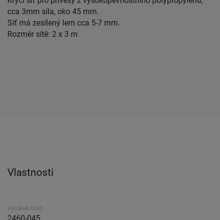
Krycí síť pro přívěsy z vysokopevnostního polypropylenu,
cca 3mm síla, oko 45 mm.
Síť má zesílený lem cca 5-7 mm.
Rozměr sítě: 2 x 3 m
Vlastnosti
Výrobek číslo
2460-045