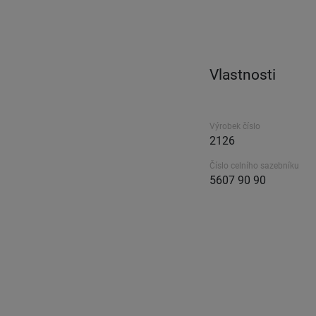
Vlastnosti
Výrobek číslo
2126
Číslo celního sazebníku
5607 90 90