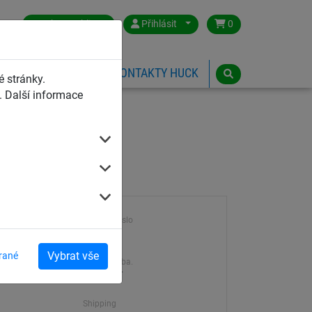
Czech Republic
Přihlásit
0
HŘIŠTĚ
ESHOP
KONTAKTY HUCK
 stránky.
 Další informace
Výrobek číslo
2126
Vybrat vše
rané
Dodací doba.
5-10 dní
Shipping