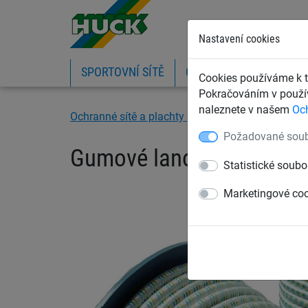
Nastavení cookies
SPORTOVNÍ SÍTĚ
OCHRANNÉ SÍTĚ A PLA
Cookies používáme k t
Pokračováním v použív
naleznete v našem
Oc
Ochranné sítě a plachty
Kontejnerové sítě a p
Požadované soub
Gumové lano 6 mm
Statistické soubo
Marketingové co