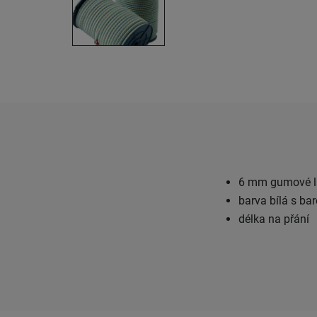
6 mm gumové la
barva bílá s ba
délka na přání