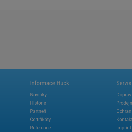
Informace Huck
Servis
Novinky
Doprav
Historie
Prodejn
Partneři
Ochran
Certifikáty
Kontak
Reference
Imprint