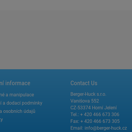
ní informace
Contact Us
Berger-Huck s.r.o.
né a manipulace
Vanišova 552
í a dodací podmínky
CZ-53374 Horní Jelení
a osobních údajů
Tel.: + 420 466 673 306
ty
Fax: + 420 466 673 305
Email:
info@berger-huck.cz