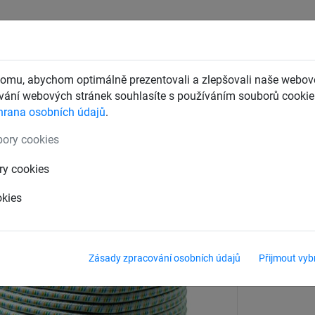
CHTY
ZÁCHYTNÉ BEZPEČNOSTNÍ SÍTĚ
DĚTSKÁ LANOVÁ 
omu, abychom optimálně prezentovali a zlepšovali naše webové
ání webových stránek souhlasíte s používáním souborů cookie.
hrana osobních údajů
.
lachty pro dopravce
Příslušenství
ory cookies
ry cookies
okies
Materiál
Gumové
Zásady zpracování osobních údajů
Přijmout vyb
Síla materiálu
6 mm