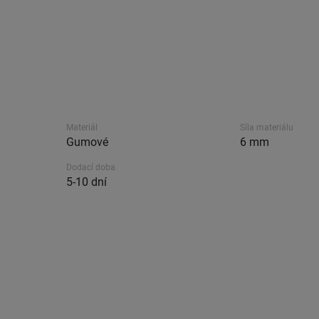
Materiál
Síla materiálu
Gumové
6 mm
Dodací doba.
5-10 dní