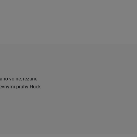
no volné, řezané
revnými pruhy Huck