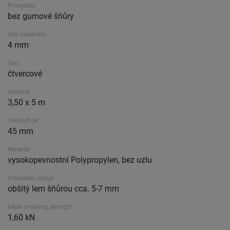
Provedení
bez gumové šňůry
Síla materiálu
4 mm
Oko
čtvercové
Velikost
3,50 x 5 m
Velikost ok
45 mm
Materiál
vysokopevnostní Polypropylen, bez uzlu
Provedení okraje
obšitý lem šňůrou cca. 5-7 mm
Mesh breaking strength
1,60 kN