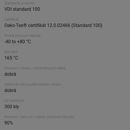
Standardy a normy
VDI standard 100
Certifikát
Oeko-Tex® certifikát 12.0.02466 (Standard 100)
Trvalá provozní teplota
-40 to +80 °C
Bod tání
165 °C
Pevnost v ohybu / odolnost proti oděru
dobrá
Odolnost vůči povětrnostním vlivům
dobrá
UV-odolnost
300 kly
Pevnost v tahu po 2 letech působení klimatu
90%