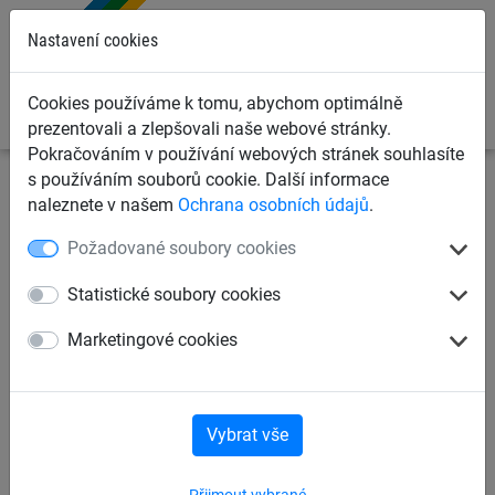
0
Nastavení cookies
Cookies používáme k tomu, abychom optimálně
prezentovali a zlepšovali naše webové stránky.
Pokračováním v používání webových stránek souhlasíte
s používáním souborů cookie. Další informace
Ochranné sítě a plachty
Kontejnerové sítě a plachty pro
naleznete v našem
Ochrana osobních údajů
.
dopravce
Krycí sítě pro kontejnery, korby a přívěsy
Požadované soubory cookies
Kontejnerová síť, PP 4 mm
Statistické soubory cookies
Marketingové cookies
Vybrat vše
Přijmout vybrané