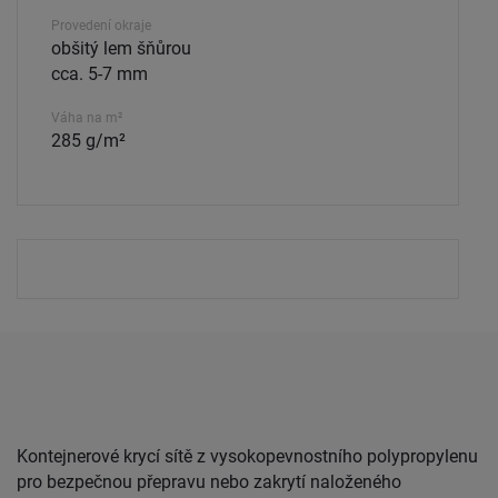
Provedení okraje
obšitý lem šňůrou
cca. 5-7 mm
Váha na m²
285 g/m²
Kontejnerové krycí sítě z vysokopevnostního polypropylenu
pro bezpečnou přepravu nebo zakrytí naloženého