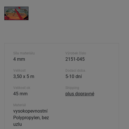
Síla materiálu
Výrobek číslo
4 mm
2151-045
Velikost
Dodací doba.
3,50 x 5 m
5-10 dní
Velikost ok
Shipping
45 mm
plus dopravné
Materiál
vysokopevnostní
Polypropylen, bez
uzlu