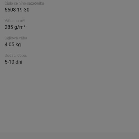
Číslo celního sazebníku
5608 19 30
Váha na m²
285 g/m²
Celková váha
4.05 kg
Dodací doba.
5-10 dní