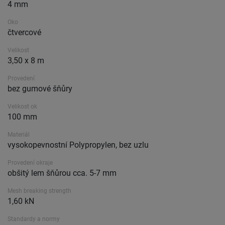
4 mm
Oko
čtvercové
Velikost
3,50 x 8 m
Provedení
bez gumové šňůry
Velikost ok
100 mm
Materiál
vysokopevnostní Polypropylen, bez uzlu
Provedení okraje
obšitý lem šňůrou cca. 5-7 mm
Mesh breaking strength
1,60 kN
Standardy a normy