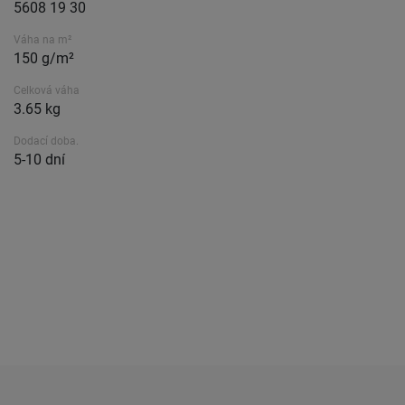
5608 19 30
Váha na m²
150 g/m²
Celková váha
3.65 kg
Dodací doba.
5-10 dní