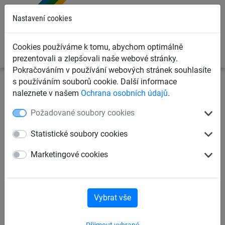
0
Nastavení cookies
Cookies používáme k tomu, abychom optimálně
prezentovali a zlepšovali naše webové stránky.
Pokračováním v používání webových stránek souhlasíte
s používáním souborů cookie. Další informace
Ochranné sítě a plachty
Kontejnerové sítě a plachty pro
naleznete v našem
Ochrana osobních údajů
.
dopravce
Krycí sítě pro kontejnery, korby a přívěsy
Požadované soubory cookies
Kontejnerová síť, PP 4 mm
Statistické soubory cookies
Marketingové cookies
Vybrat vše
Přijmout vybrané