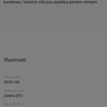
kontejneru. Všechny sítě jsou opatřeny pevným okrajem.
Vlastnosti
Výrobek číslo
2039-100
Dostupné barvy
Zelená (01)
Síla materiálu