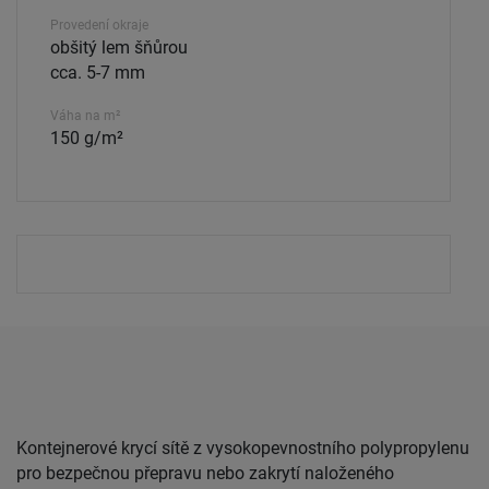
Provedení okraje
obšitý lem šňůrou
cca. 5-7 mm
Váha na m²
150 g/m²
Kontejnerové krycí sítě z vysokopevnostního polypropylenu
pro bezpečnou přepravu nebo zakrytí naloženého