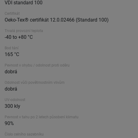
VDI standard 100
Certifikát
Oeko-Tex® certifikát 12.0.02466 (Standard 100)
Trvalá provozní teplota
-40 to +80 °C
Bod tání
165 °C
Pevnost v ohybu / odolnost proti oděru
dobrá
Odolnost vůči povětrnostním vlivům
dobrá
UV-odolnost
300 kly
Pevnost v tahu po 2 letech působení klimatu
90%
Číslo celního sazebníku