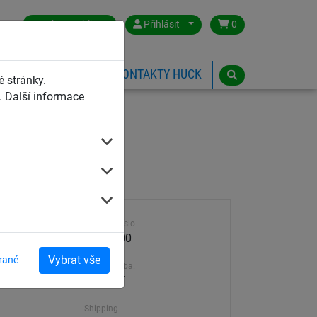
Czech Republic
Přihlásit
0
HŘIŠTĚ
ESHOP
KONTAKTY HUCK
 stránky.
 Další informace
Výrobek číslo
2032-100
Vybrat vše
rané
Dodací doba.
5-10 dní
Shipping