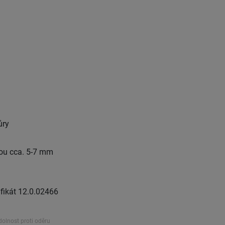
ůry
rou cca. 5-7 mm
fikát 12.0.02466
dolnost proti oděru