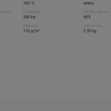
165 °C
dobrá
m vlivům
UV-odolnost
Pevnost v tahu po 2
300 kly
90%
Váha na m²
Celková váha
110 g/m²
2.30 kg