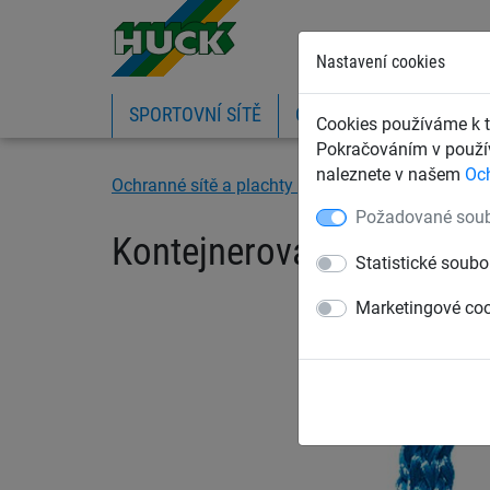
Nastavení cookies
SPORTOVNÍ SÍTĚ
OCHRANNÉ SÍTĚ A PLA
Cookies používáme k t
Pokračováním v použív
naleznete v našem
Oc
Ochranné sítě a plachty
Kontejnerové sítě a p
Požadované soub
Kontejnerová síť, PP 4 
Statistické soubo
Marketingové co