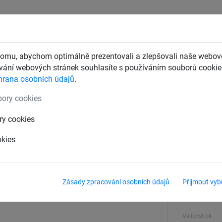
CHTY
ZÁCHYTNÉ BEZPEČNOSTNÍ SÍTĚ
DĚTSKÁ LANOVÁ 
omu, abychom optimálně prezentovali a zlepšovali naše webové
ání webových stránek souhlasíte s používáním souborů cookie.
hrana osobních údajů
.
lachty pro dopravce
Krycí sítě pro kontejnery, korby a přívěsy
ory cookies
mm
ry cookies
okies
Síla materiálu
4 mm
Zásady zpracování osobních údajů
Přijmout vyb
Velikost
3,50 x 5 m
Velikost ok