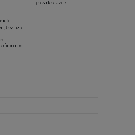
plus dopravné
ostní
n, bez uzlu
je
šňůrou cca.