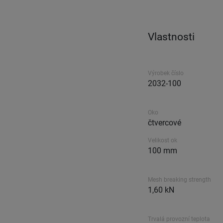
Vlastnosti
Výrobek číslo
2032-100
Oko
čtvercové
Velikost ok
100 mm
Mesh breaking strength
1,60 kN
Trvalá provozní teplota