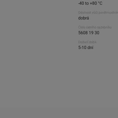
-40 to +80 °C
Odolnost vůči povětrnostní
dobrá
Číslo celního sazebníku
5608 19 30
Dodací doba.
5-10 dní