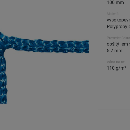
100 mm
Materiál
vysokopevn
Polypropyle
Provedení okra
obšitý lem 
5-7 mm
Váha na m²
110 g/m²