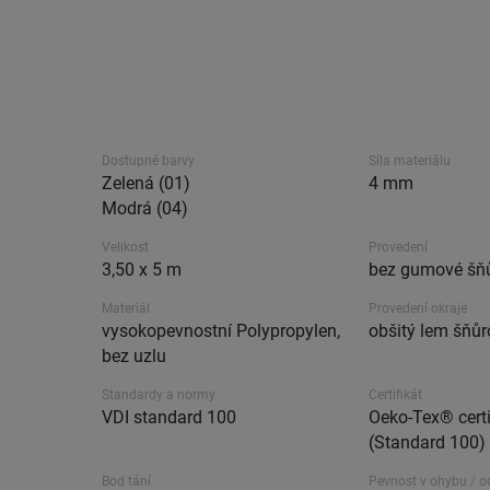
Dostupné barvy
Síla materiálu
Zelená (01)
4 mm
Modrá (04)
Velikost
Provedení
3,50 x 5 m
bez gumové šň
Materiál
Provedení okraje
vysokopevnostní Polypropylen,
obšitý lem šňů
bez uzlu
Standardy a normy
Certifikát
VDI standard 100
Oeko-Tex® certi
(Standard 100)
Bod tání
Pevnost v ohybu / o