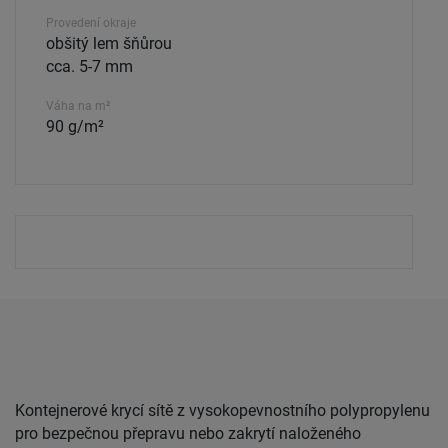
Provedení okraje
obšitý lem šňůrou
cca. 5-7 mm
Váha na m²
90 g/m²
Kontejnerové krycí sítě z vysokopevnostního polypropylenu
pro bezpečnou přepravu nebo zakrytí naloženého