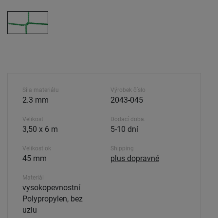
Síla materiálu
Výrobek číslo
2.3 mm
2043-045
Velikost
Dodací doba.
3,50 x 6 m
5-10 dní
Velikost ok
Shipping
45 mm
plus dopravné
Materiál
vysokopevnostní
Polypropylen, bez
uzlu