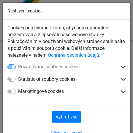
0
Nastavení cookies
Cookies používáme k tomu, abychom optimálně
prezentovali a zlepšovali naše webové stránky.
Pokračováním v používání webových stránek souhlasíte
s používáním souborů cookie. Další informace
Ochranné sítě a plachty
Kontejnerové sítě a plachty pro
naleznete v našem
Ochrana osobních údajů
.
dopravce
Krycí sítě pro kontejnery, korby a přívěsy
Požadované soubory cookies
Kontejnerová síť, PP 2,3 mm
Statistické soubory cookies
Marketingové cookies
Vybrat vše
Přijmout vybrané