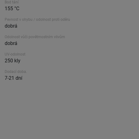
Bod tání
155 °C
Pevnost v ohybu / odolnost proti oděru
dobrá
Odolnost vůči povětrnostním vlivům
dobrá
UV-odolnost
250 kly
Dodací doba.
7-21 dní