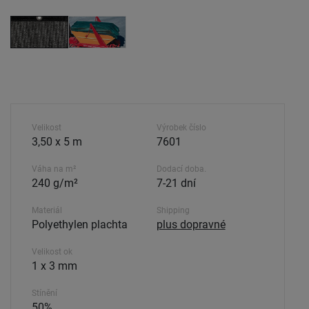
Velikost
Výrobek číslo
3,50 x 5 m
7601
Váha na m²
Dodací doba.
240 g/m²
7-21 dní
Materiál
Shipping
Polyethylen plachta
plus dopravné
Velikost ok
1 x 3 mm
Stínění
50%