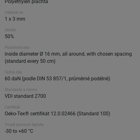
Polyethylen plachta
Velikost ok
1 x 3 mm
Stínění
50%
Plachtová oka
inside diameter Ø 16 mm, all around, with chosen spacing
(standard every 50 cm)
Tažná síla
60 daN (podle DIN 53 857/1, průměrně podélně)
Standardy a normy
VDI standard 2700
Certifikát
Oeko-Tex® certifikát 12.0.02466 (Standard 100)
Trvalá provozní teplota
-30 to +60 °C