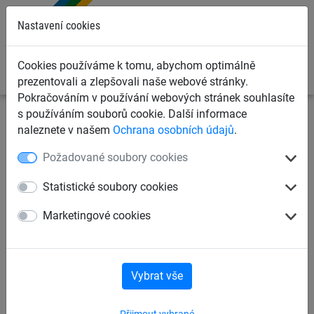
0
Nastavení cookies
Cookies používáme k tomu, abychom optimálně
prezentovali a zlepšovali naše webové stránky.
Pokračováním v používání webových stránek souhlasíte
s používáním souborů cookie. Další informace
Ochranné sítě a plachty
Kontejnerové sítě a plachty pro
naleznete v našem
Ochrana osobních údajů
.
dopravce
Krycí plachty na kontejnery, korby a přívěsy
Požadované soubory cookies
Krycí plachta PE 240 g/m2
Statistické soubory cookies
Marketingové cookies
Vybrat vše
Přijmout vybrané