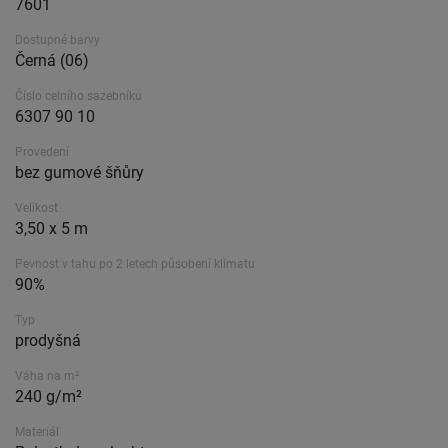
7601
Dostupné barvy
Černá (06)
Číslo celního sazebníku
6307 90 10
Provedení
bez gumové šňůry
Velikost
3,50 x 5 m
Pevnost v tahu po 2 letech působení klimatu
90%
Typ
prodyšná
Váha na m²
240 g/m²
Materiál