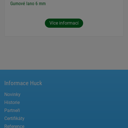
Gumové lano 6 mm
Více informací
Informace Huck
Novinky
Historie
Partneři
Certifikáty
Reference