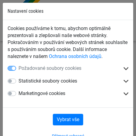
0
Nastavení cookies
Cookies používáme k tomu, abychom optimálně
prezentovali a zlepšovali naše webové stránky.
Pokračováním v používání webových stránek souhlasíte
s používáním souborů cookie. Další informace
Ochranné sítě a plachty
Kontejnerové sítě a plachty pro
naleznete v našem
Ochrana osobních údajů
.
dopravce
Krycí plachty na kontejnery, korby a přívěsy
Požadované soubory cookies
Krycí plachta PE 200 g/m2,
Statistické soubory cookies
šířka 3,50 m
Marketingové cookies
Vybrat vše
Přijmout vybrané