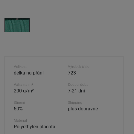
Velikost
Výrobek číslo
délka na přání
723
Váha na m²
Dodací doba.
200 g/m²
7-21 dní
Stínění
Shipping
50%
plus dopravné
Materiál
Polyethylen plachta