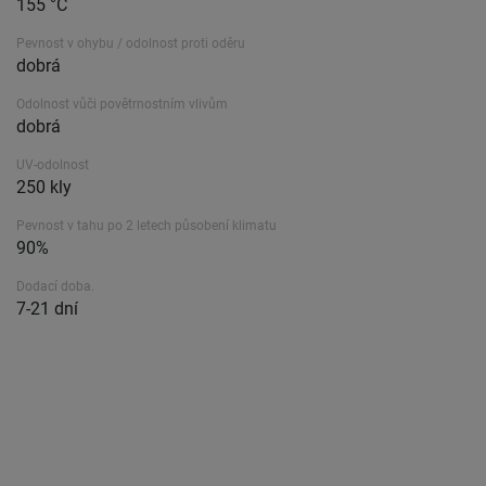
155 °C
Pevnost v ohybu / odolnost proti oděru
dobrá
Odolnost vůči povětrnostním vlivům
dobrá
UV-odolnost
250 kly
Pevnost v tahu po 2 letech působení klimatu
90%
Dodací doba.
7-21 dní