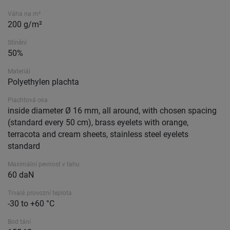
Váha na m²
200 g/m²
Stínění
50%
Materiál
Polyethylen plachta
Plachtová oka
inside diameter Ø 16 mm, all around, with chosen spacing
(standard every 50 cm), brass eyelets with orange,
terracota and cream sheets, stainless steel eyelets
standard
Maximální pevnost v tahu
60 daN
Trvalá provozní teplota
-30 to +60 °C
Bod tání