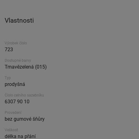
Vlastnosti
Výrobek číslo
723
Dostupné barvy
Tmavězelená (015)
Typ
prodyšná
Číslo celního sazebníku
6307 90 10
Provedení
bez gumové šňůry
Velikost
délka na přání