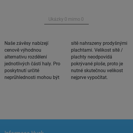
Ukázky
0
mimo
0
Naše závěsy nabízejí
sítě nahrazeny prodyšnými
cenově výhodnou
plachtami. Velikost sítě /
alternativu rozdělení
plachty neodpovídá
jednotlivých částí haly. Pro
pokrývané ploše, proto je
poskytnutí určité
nutné skutečnou velikost
neprůhlednosti mohou být
nejprve vypočítat.