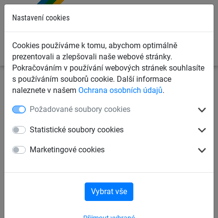
0
Nastavení cookies
Cookies používáme k tomu, abychom optimálně
prezentovali a zlepšovali naše webové stránky.
Pokračováním v používání webových stránek souhlasíte
s používáním souborů cookie. Další informace
Ochranné sítě a plachty
Sítě pro zvířata a jiné účely
naleznete v našem
Ochrana osobních údajů
.
Dělící závěsy do tělocvičny
Požadované soubory cookies
Sítě proti ptákům a kočkám
Statistické soubory cookies
Marketingové cookies
Sítě na seno a krmení
Dělící závěsy do tělocvičny
Vybrat vše
Přijmout vybrané