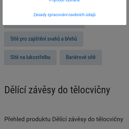
Ochranné sítě pro dětské koutky
Zásady zpracování osobních údajů
Ochranné sítě pro zábavní parky
Sítě pro zajištění svahů a břehů
Sítě na lukostřelbu
Bariérové sítě
Dělící závěsy do tělocvičny
Přehled produktu Dělící závěsy do tělocvičny