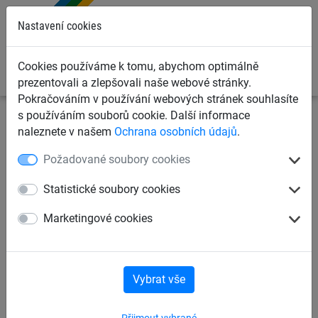
0
Nastavení cookies
Cookies používáme k tomu, abychom optimálně
prezentovali a zlepšovali naše webové stránky.
Pokračováním v používání webových stránek souhlasíte
s používáním souborů cookie. Další informace
Dětská lanová hřiště
Lanové pyramidy a věže
X
naleznete v našem
Ochrana osobních údajů
.
pyramidy
Požadované soubory cookies
Cheops pyramidy
Pavouk pyramidy
Statistické soubory cookies
Marketingové cookies
Triops® pyramidy
Lanové věže
X pyramidy
Lanové pyramidy Dino
Vybrat vše
Přijmout vybrané