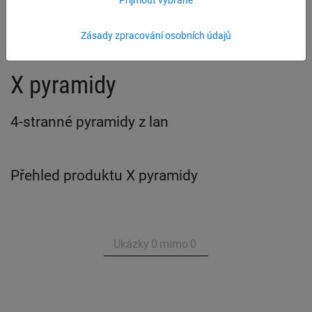
Super Climb
Zásady zpracování osobních údajů
X pyramidy
4-stranné pyramidy z lan
Přehled produktu X pyramidy
Ukázky
0
mimo
0