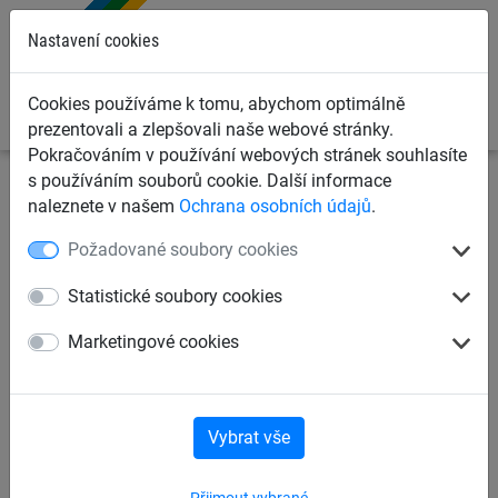
0
Nastavení cookies
Cookies používáme k tomu, abychom optimálně
prezentovali a zlepšovali naše webové stránky.
Pokračováním v používání webových stránek souhlasíte
s používáním souborů cookie. Další informace
Dětská lanová hřiště
Houpačky a ptačí hnízda
naleznete v našem
Ochrana osobních údajů
.
Houpačky - sedátka
Požadované soubory cookies
Kyvadlová houpačka, s
Statistické soubory cookies
řetězem a obrtlíkem
Marketingové cookies
Vybrat vše
Přijmout vybrané