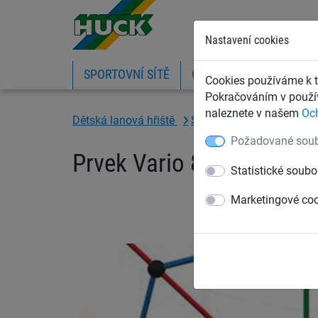
Nastavení cookies
SPORTOVNÍ SÍTĚ
OCHRANNÉ SÍTĚ A PLA
Cookies používáme k t
Pokračováním v použív
naleznete v našem
Oc
Dětská lanová hřiště
Systém Vario
pro ocel
Požadované soub
Prvek Vario 8, pro ocelo
Statistické soubo
Marketingové co