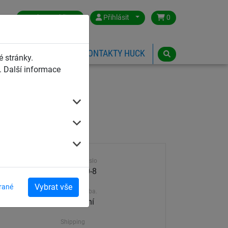
Czech Republic
Přihlásit
0
HŘIŠTĚ
ESHOP
KONTAKTY HUCK
 stránky.
 Další informace
Výrobek číslo
4591-30-8
Vybrat vše
rané
Dodací doba.
30-45 dní
Shipping