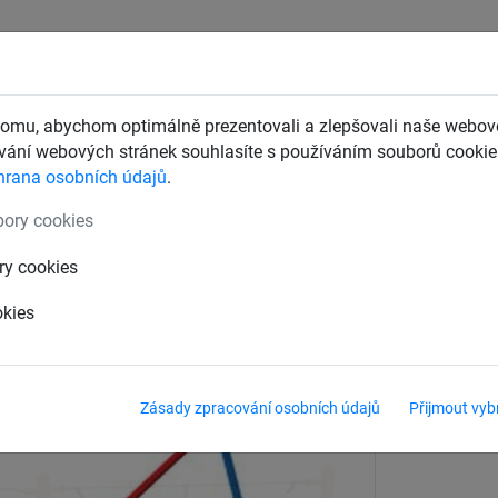
CHTY
ZÁCHYTNÉ BEZPEČNOSTNÍ SÍTĚ
DĚTSKÁ LANOVÁ 
omu, abychom optimálně prezentovali a zlepšovali naše webové
ání webových stránek souhlasíte s používáním souborů cookie.
hrana osobních údajů
.
ové sloupy
ory cookies
vé sloupy
ry cookies
okies
Zásady zpracování osobních údajů
Přijmout vyb