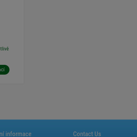
tlivě
ací
ní informace
Contact Us