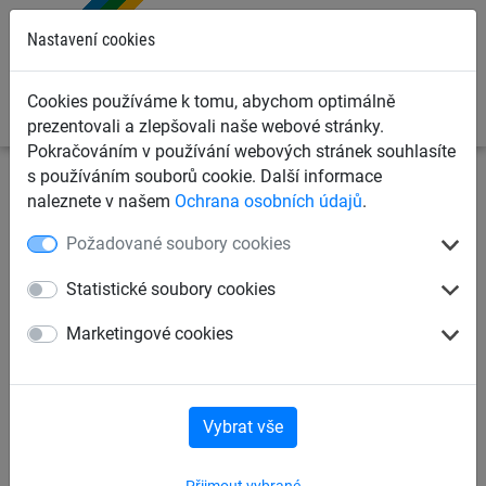
0
Nastavení cookies
Cookies používáme k tomu, abychom optimálně
prezentovali a zlepšovali naše webové stránky.
Pokračováním v používání webových stránek souhlasíte
s používáním souborů cookie. Další informace
Dětská lanová hřiště
Systém Vario
pro ocelové sloupy
naleznete v našem
Ochrana osobních údajů
.
Požadované soubory cookies
Sloup ocelový, jednotlivě
Statistické soubory cookies
Marketingové cookies
Vybrat vše
Přijmout vybrané