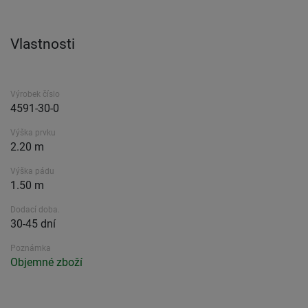
Vlastnosti
Výrobek číslo
4591-30-0
Výška prvku
2.20 m
Výška pádu
1.50 m
Dodací doba.
30-45 dní
Poznámka
Objemné zboží