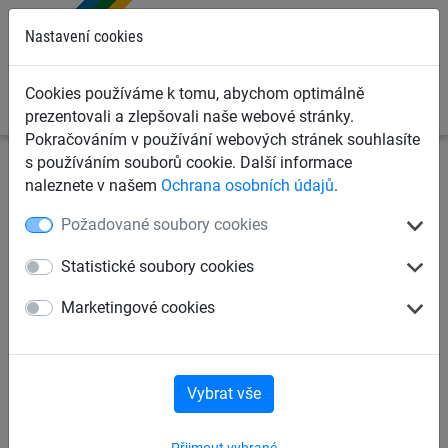
0
Nastavení cookies
Cookies používáme k tomu, abychom optimálně
prezentovali a zlepšovali naše webové stránky.
Pokračováním v používání webových stránek souhlasíte
s používáním souborů cookie. Další informace
Dětská lanová hřiště
Šplhací sítě, žebříky, lana
naleznete v našem
Ochrana osobních údajů
.
Šplhací lana
Požadované soubory cookies
Šplhací lano Herkules s
Statistické soubory cookies
pomůckami, délka 2,00 m, Ø
Marketingové cookies
18 mm
Vybrat vše
Přijmout vybrané