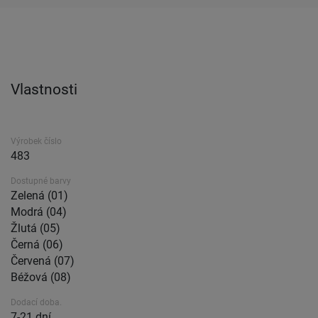
Vlastnosti
Výrobek číslo
483
Dostupné barvy
Zelená (01)
Modrá (04)
Žlutá (05)
Černá (06)
Červená (07)
Béžová (08)
Dodací doba.
7-21 dní