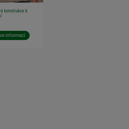
á konstrukce k
í
ce informací