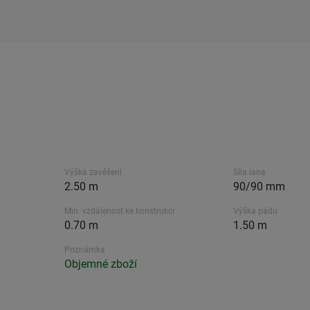
Výška zavěšení
Síla lana
2.50 m
90/90 mm
Min. vzdálenost ke konstrukci
Výška pádu
0.70 m
1.50 m
Poznámka
Objemné zboží