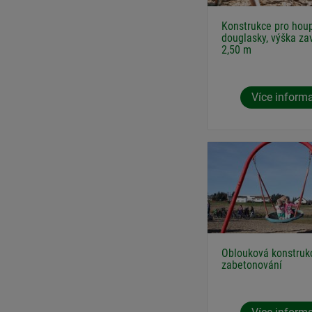
Konstrukce pro hou
douglasky, výška za
2,50 m
Více inform
Oblouková konstruk
zabetonování