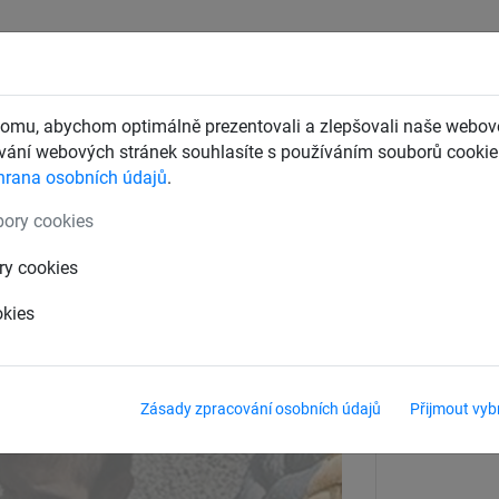
CHTY
ZÁCHYTNÉ BEZPEČNOSTNÍ SÍTĚ
DĚTSKÁ LANOVÁ 
omu, abychom optimálně prezentovali a zlepšovali naše webové
ání webových stránek souhlasíte s používáním souborů cookie.
hrana osobních údajů
.
Lanové houpačky
ory cookies
sná výška 2,50 m
ry cookies
okies
Zásady zpracování osobních údajů
Přijmout vyb