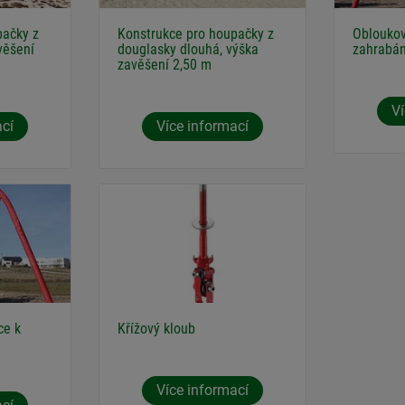
pačky z
Konstrukce pro houpačky z
Obloukov
věšení
douglasky dlouhá, výška
zahrabán
zavěšení 2,50 m
Ví
ací
Více informací
ce k
Křížový kloub
Více informací