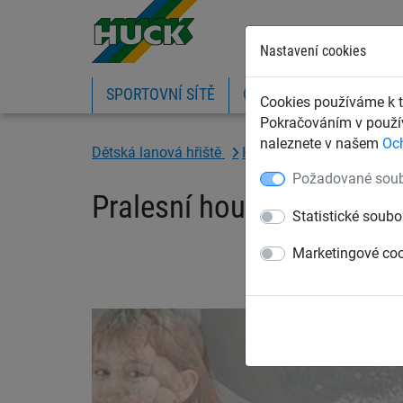
Nastavení cookies
SPORTOVNÍ SÍTĚ
OCHRANNÉ SÍTĚ A PLA
Cookies používáme k t
Pokračováním v použív
naleznete v našem
Oc
Dětská lanová hřiště
Houpačky a ptačí hnízda
Požadované soub
Pralesní houpačka, závě
Statistické soubo
Marketingové co