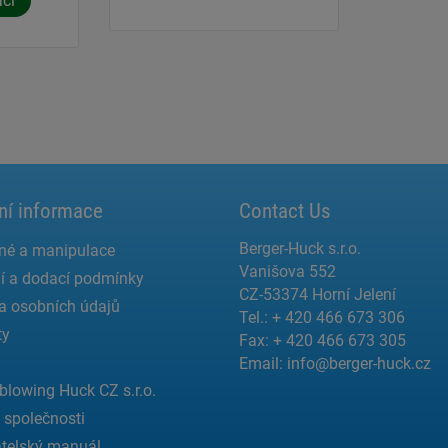
ací
ní informace
Contact Us
Berger-Huck s.r.o.
né a manipulace
Vanišova 552
í a dodací podmínky
CZ-53374 Horní Jelení
a osobních údajů
Tel.: + 420 466 673 306
ty
Fax: + 420 466 673 305
Email:
info@berger-huck.cz
blowing Huck CZ s.r.o.
a společnosti
telský manuál