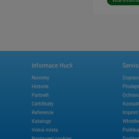
Více inform
Informace Huck
Servis
Novinky
Doprav
Historie
Prodejn
Partneři
Ochran
Certifikáty
Kontak
Reference
Imprint
Katalogy
Whistle
Volná místa
Politik
Nastavení cookies
Dodava