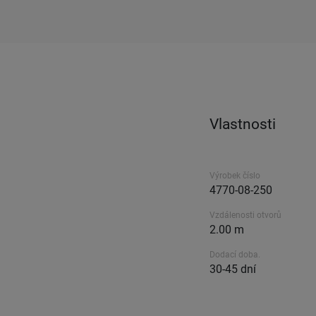
Vlastnosti
Výrobek číslo
4770-08-250
Vzdálenosti otvorů
2.00 m
Dodací doba.
30-45 dní