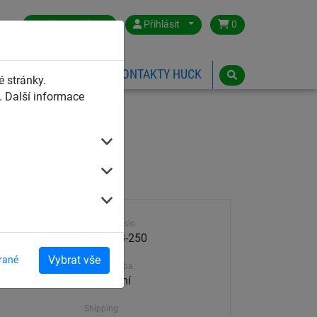
Czech Republic
Přihlásit
0
HŘIŠTĚ
ESHOP
KONTAKTY HUCK
 stránky.
 Další informace
Výrobek číslo
4770-08-250
Vybrat vše
rané
Dodací doba.
30-45 dní
Shipping