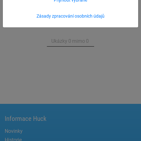
Přehled produktu pro sloupy z robinie
Zásady zpracování osobních údajů
Ukázky
0
mimo
0
Informace Huck
Novinky
Historie