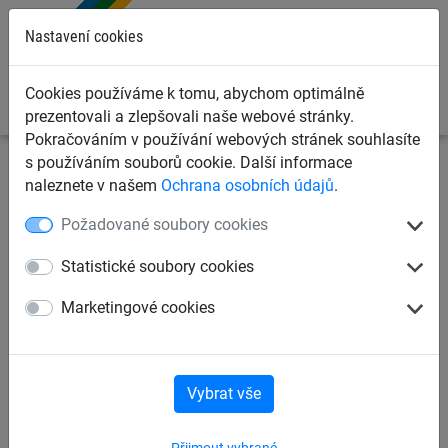
0
Nastavení cookies
Cookies používáme k tomu, abychom optimálně
prezentovali a zlepšovali naše webové stránky.
Pokračováním v používání webových stránek souhlasíte
s používáním souborů cookie. Další informace
Dětská lanová hřiště
Fun parkur 2010
pro sloupy
naleznete v našem
Ochrana osobních údajů
.
z robinie
Požadované soubory cookies
pro ocelové sloupy
pro sloupy z robinie
Statistické soubory cookies
Marketingové cookies
pro sloupy z robinie
Vybrat vše
Přijmout vybrané