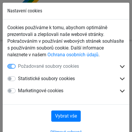
0
Nastavení cookies
Cookies používáme k tomu, abychom optimálně
prezentovali a zlepšovali naše webové stránky.
Pokračováním v používání webových stránek souhlasíte
s používáním souborů cookie. Další informace
Dětská lanová hřiště
Šplhací lanové sítě
Lano
naleznete v našem
Ochrana osobních údajů
.
Polypropylen
Požadované soubory cookies
Šplhací sítě Ø 16 mm,
Statistické soubory cookies
polypropylen, oka 40 cm
Marketingové cookies
Vybrat vše
Přijmout vybrané