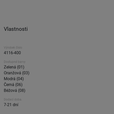
Vlastnosti
Výrobek číslo
4116-400
Dostupné barvy
Zelená (01)
Oranžová (03)
Modrá (04)
Černá (06)
Béžová (08)
Dodací doba.
7-21 dní