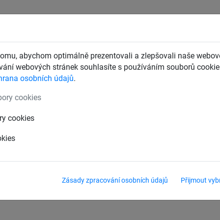
CHTY
ZÁCHYTNÉ BEZPEČNOSTNÍ SÍTĚ
DĚTSKÁ LANOVÁ 
omu, abychom optimálně prezentovali a zlepšovali naše webové
ání webových stránek souhlasíte s používáním souborů cookie.
hrana osobních údajů
.
ěku
pro děti od 3 let
ory cookies
pro děti od 4 let
pro děti od 6 let
ry cookies
okies
Zásady zpracování osobních údajů
Přijmout vyb