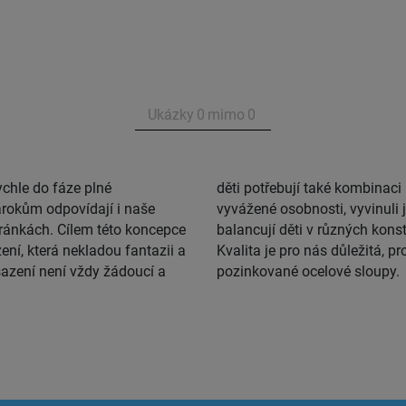
Ukázky
0
mimo
0
ychle do fáze plné
motoriky pro rozvoj
rokům odpovídají i naše
r. Na tenkém lanu Herkules
stránkách. Cílem této koncepce
balancují děti v různých konst
ení, která nekladou fantazii a
Kvalita je pro nás důležitá, 
sazení není vždy žádoucí a
pozinkované ocelové sloupy.