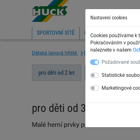
Nastavení cookies
SPORTOVNÍ SÍTĚ
OCHRANNÉ SÍTĚ A PLA
Cookies používáme k t
Pokračováním v použív
naleznete v našem
Oc
Dětská lanová hřiště
Lanové hrací prvky dle v
Požadované soub
pro děti od 2 let
pro děti od 3 let
Statistické soubo
Marketingové co
pro děti od 3 let
Malé herní prvky pro děti od 3 let.