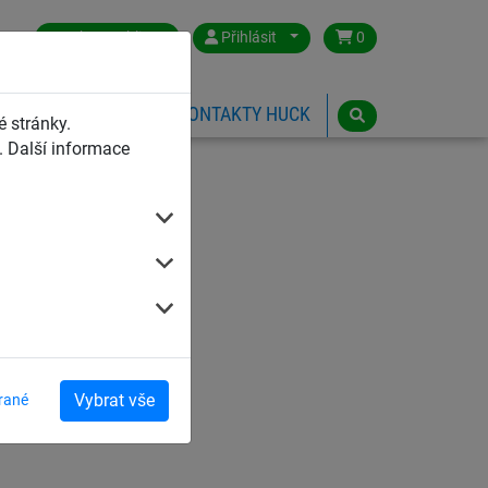
Czech Republic
Přihlásit
0
HŘIŠTĚ
ESHOP
KONTAKTY HUCK
 stránky.
 Další informace
Vybrat vše
rané