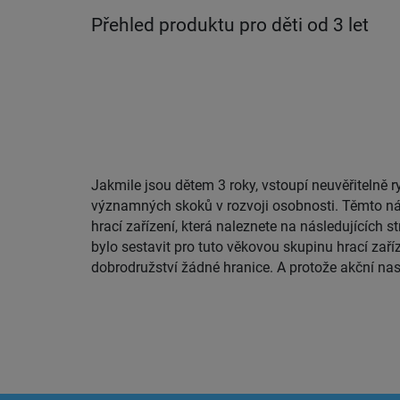
Přehled produktu pro děti od 3 let
Jakmile jsou dětem 3 roky, vstoupí neuvěřitelně r
děti potřebují také kombinaci koncentrace, klidu a 
významných skoků v rozvoji osobnosti. Těmto ná
vyvážené osobnosti, vyvinuli jsme sérii Slackmaste
hrací zařízení, která naleznete na následujících 
bylo sestavit pro tuto věkovou skupinu hrací zaříz
dobrodružství žádné hranice. A protože akční na