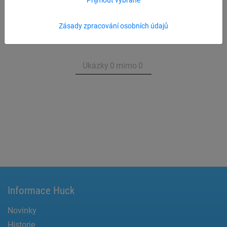
Přehled produktu Závěsná ložiska
Zásady zpracování osobních údajů
Ukázky
0
mimo
0
Informace Huck
Novinky
Historie