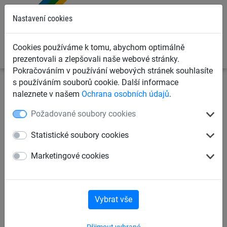
0
Nastavení cookies
Cookies používáme k tomu, abychom optimálně
prezentovali a zlepšovali naše webové stránky.
Pokračováním v používání webových stránek souhlasíte
s používáním souborů cookie. Další informace
Dětská lanová hřiště
Příslušenství pro houpačky
naleznete v našem
Ochrana osobních údajů
.
Závěsná ložiska
Požadované soubory cookies
Závěsná ložiska
Sady na opravy
Statistické soubory cookies
Marketingové cookies
Závěsná ložiska
Vybrat vše
Přijmout vybrané