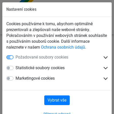
0
Nastavení cookies
Cookies používáme k tomu, abychom optimálně
prezentovali a zlepšovali naše webové stránky.
Pokračováním v používání webových stránek souhlasíte
s používáním souborů cookie. Další informace
Dětská lanová hřiště
Šplhací sítě, žebříky, lana
naleznete v našem
Ochrana osobních údajů
.
Cvičební závěsné kruhy
Požadované soubory cookies
Římský kruh, bez lana
Statistické soubory cookies
Marketingové cookies
Vybrat vše
Přijmout vybrané