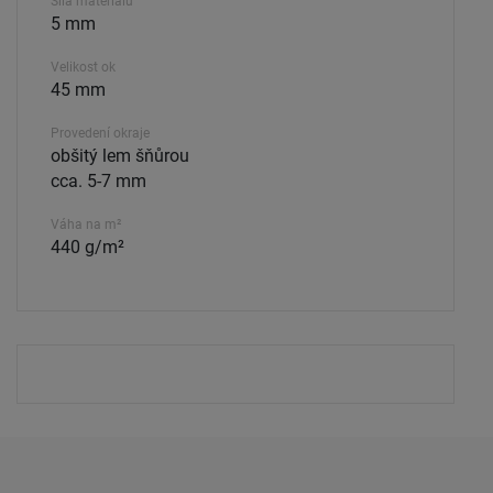
Síla materiálu
5 mm
Velikost ok
45 mm
Provedení okraje
obšitý lem šňůrou
cca. 5-7 mm
Váha na m²
440 g/m²