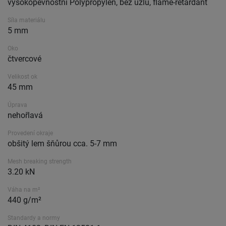
vysokopevnostní Polypropylen, bez uzlu, flame-retardant
Síla materiálu
5 mm
Oko
čtvercové
Velikost ok
45 mm
Úprava
nehořlavá
Provedení okraje
obšitý lem šňůrou cca. 5-7 mm
Mesh breaking strength
3.20 kN
Váha na m²
440 g/m²
Standardy a normy