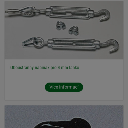
Oboustranný napínák pro 4 mm lanko
Více informací