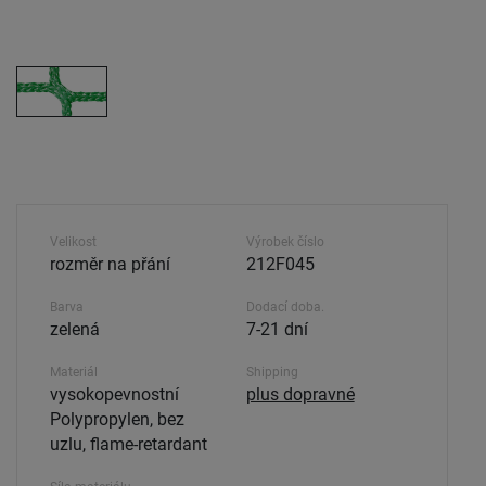
Velikost
Výrobek číslo
rozměr na přání
212F045
Barva
Dodací doba.
zelená
7-21 dní
Materiál
Shipping
vysokopevnostní
plus dopravné
Polypropylen, bez
uzlu, flame-retardant