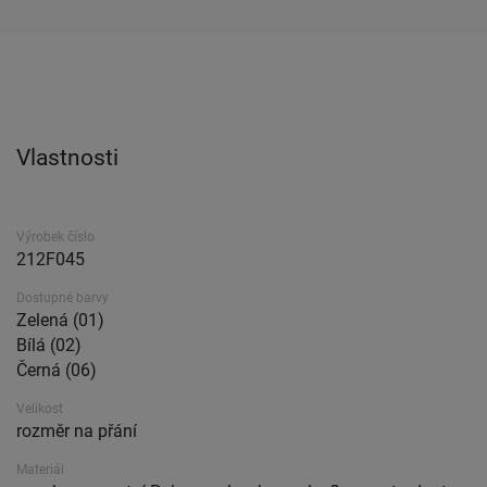
Vlastnosti
Výrobek číslo
212F045
Dostupné barvy
Zelená (01)
Bílá (02)
Černá (06)
Velikost
rozměr na přání
Materiál