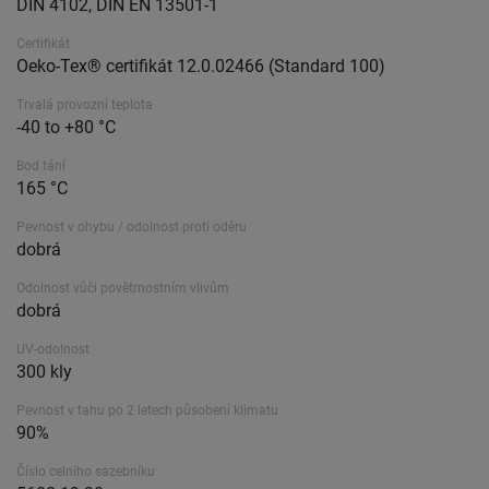
DIN 4102, DIN EN 13501-1
Certifikát
Oeko-Tex® certifikát 12.0.02466 (Standard 100)
Trvalá provozní teplota
-40 to +80 °C
Bod tání
165 °C
Pevnost v ohybu / odolnost proti oděru
dobrá
Odolnost vůči povětrnostním vlivům
dobrá
UV-odolnost
300 kly
Pevnost v tahu po 2 letech působení klimatu
90%
Číslo celního sazebníku