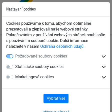
0
Nastavení cookies
Cookies používáme k tomu, abychom optimálně
prezentovali a zlepšovali naše webové stránky.
Pokračováním v používání webových stránek souhlasíte
s používáním souborů cookie. Další informace
Záchytné bezpečnostní sítě
Ochranné standardní sítě
naleznete v našem
Ochrana osobních údajů
.
Ochranné sítě v m²
Požadované soubory cookies
Ochranná síť PP 5 mm, oko 45
Statistické soubory cookies
mm, nehořlavé provedení
Marketingové cookies
Vybrat vše
Přijmout vybrané