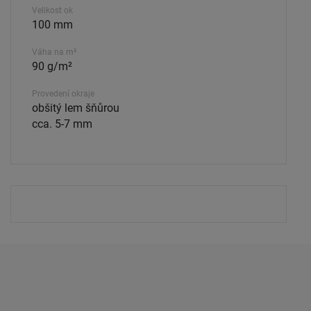
Velikost ok
100 mm
Váha na m²
90 g/m²
Provedení okraje
obšitý lem šňůrou
cca. 5-7 mm