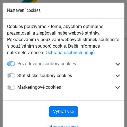
0
Nastavení cookies
Cookies používáme k tomu, abychom optimálně
prezentovali a zlepšovali naše webové stránky.
Pokračováním v používání webových stránek souhlasíte
s používáním souborů cookie. Další informace
Záchytné bezpečnostní sítě
Ochranné standardní sítě
naleznete v našem
Ochrana osobních údajů
.
Ochranné sítě v m²
Požadované soubory cookies
Ochranná síť bezuzlová PES
Statistické soubory cookies
3,0 mm, oko 100 mm
Marketingové cookies
Vybrat vše
Přijmout vybrané