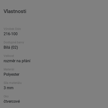
Vlastnosti
Výrobek číslo
216-100
Dostupné barvy
Bílá (02)
Velikost
rozměr na přání
Materiál
Polyester
Síla materiálu
3 mm
Oko
čtvercové