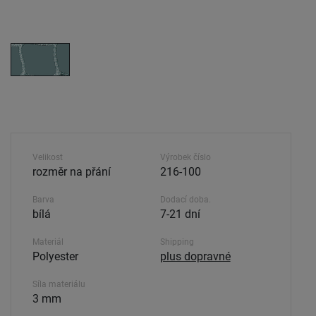
Velikost
Výrobek číslo
rozměr na přání
216-100
Barva
Dodací doba.
bílá
7-21 dní
Materiál
Shipping
Polyester
plus dopravné
Síla materiálu
3 mm