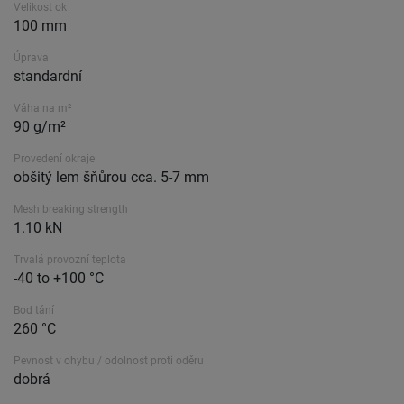
Velikost ok
100 mm
Úprava
standardní
Váha na m²
90 g/m²
Provedení okraje
obšitý lem šňůrou cca. 5-7 mm
Mesh breaking strength
1.10 kN
Trvalá provozní teplota
-40 to +100 °C
Bod tání
260 °C
Pevnost v ohybu / odolnost proti oděru
dobrá