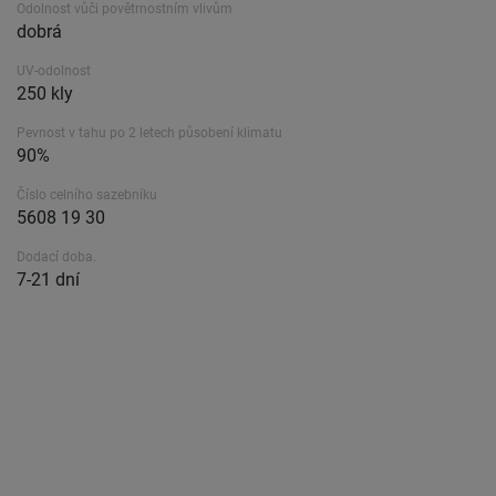
Odolnost vůči povětrnostním vlivům
dobrá
UV-odolnost
250 kly
Pevnost v tahu po 2 letech působení klimatu
90%
Číslo celního sazebníku
5608 19 30
Dodací doba.
7-21 dní