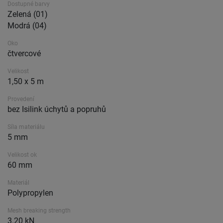
Dostupné barvy
Zelená (01)
Modrá (04)
Oko
čtvercové
Velikost
1,50 x 5 m
Provedení
bez Isilink úchytů a popruhů
Síla materiálu
5 mm
Velikost ok
60 mm
Materiál
Polypropylen
Mesh breaking strength
3.20 kN