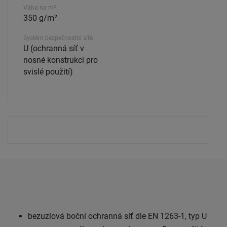
Váha na m²
350 g/m²
Systém bezpečnostní sítě
U (ochranná síť v
nosné konstrukci pro
svislé použití)
bezuzlová boční ochranná síť dle EN 1263-1, typ U