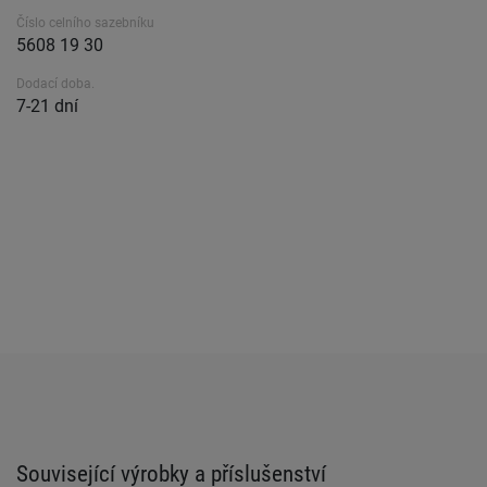
Číslo celního sazebníku
5608 19 30
Dodací doba.
7-21 dní
Související výrobky a příslušenství