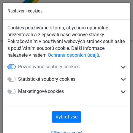
0
Nastavení cookies
Cookies používáme k tomu, abychom optimálně
prezentovali a zlepšovali naše webové stránky.
Pokračováním v používání webových stránek souhlasíte
s používáním souborů cookie. Další informace
Záchytné bezpečnostní sítě
Boční ochranné sítě na
naleznete v našem
Ochrana osobních údajů
.
lešení
Boční ochranné sítě proti pádu osob
Požadované soubory cookies
Boční ochranná síť PP 5 mm,
Statistické soubory cookies
oko 60 mm
Marketingové cookies
Vybrat vše
Přijmout vybrané