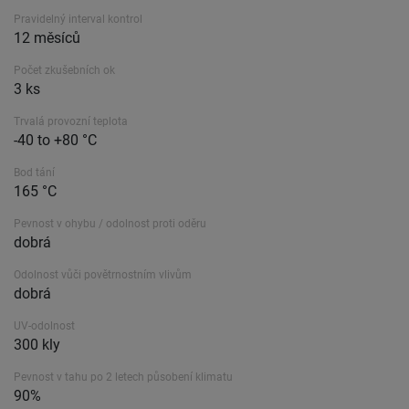
Pravidelný interval kontrol
12 měsíců
Počet zkušebních ok
3 ks
Trvalá provozní teplota
-40 to +80 °C
Bod tání
165 °C
Pevnost v ohybu / odolnost proti oděru
dobrá
Odolnost vůči povětrnostním vlivům
dobrá
UV-odolnost
300 kly
Pevnost v tahu po 2 letech působení klimatu
90%