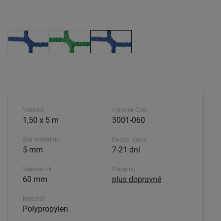
Velikost
Výrobek číslo
1,50 x 5 m
3001-060
Síla materiálu
Dodací doba.
5 mm
7-21 dní
Velikost ok
Shipping
60 mm
plus dopravné
Materiál
Polypropylen