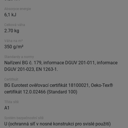
Absorpce energie
6,1 kJ
Celková váha
2.70 kg
Váha na m²
350 g/m²
Standardy a normy
Nařízení BG č. 179, informace DGUV 201-011, informace
DGUV 201-023, EN 1263-1.
Certifikát
BG Eurotest ověřovací certifikát 18100021, Oeko-Tex®
certifikát 12.0.02466 (Standard 100)
Třída sítě
A1
Systém bezpečnostní sítě
U (ochranná síť v nosné konstrukci pro svislé použití)