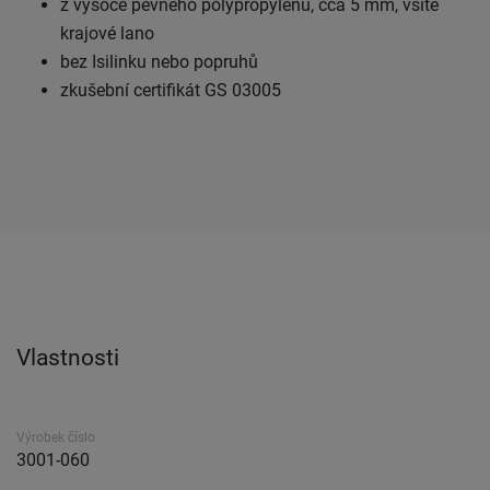
z vysoce pevného polypropylenu, cca 5 mm, všité
krajové lano
bez Isilinku nebo popruhů
zkušební certifikát GS 03005
Vlastnosti
Výrobek číslo
3001-060