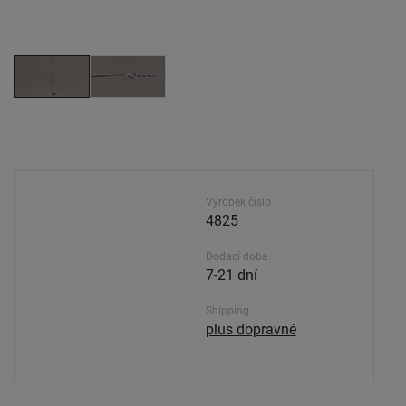
Výrobek číslo
4825
Dodací doba.
7-21 dní
Shipping
plus dopravné