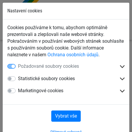
0
Nastavení cookies
Cookies používáme k tomu, abychom optimálně
prezentovali a zlepšovali naše webové stránky.
Pokračováním v používání webových stránek souhlasíte
s používáním souborů cookie. Další informace
Dětská lanová hřiště
Šplhací sítě, žebříky, lana
naleznete v našem
Ochrana osobních údajů
.
Šplhací lana
Požadované soubory cookies
Kotevní řetěz do země pro
Statistické soubory cookies
šplhací lano
Marketingové cookies
Vybrat vše
Přijmout vybrané