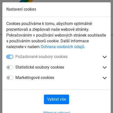
0
Nastavení cookies
Cookies používáme k tomu, abychom optimálně
prezentovali a zlepšovali naše webové stránky.
Pokračováním v používání webových stránek souhlasíte
s používáním souborů cookie. Další informace
Dětská lanová hřiště
Šplhací sítě, žebříky, lana
naleznete v našem
Ochrana osobních údajů
.
Cvičební závěsné kruhy
Požadované soubory cookies
Římský kruh, se závěsným
Statistické soubory cookies
lanem Herkules, včetně
Marketingové cookies
šroubu s okem
Vybrat vše
Přijmout vybrané