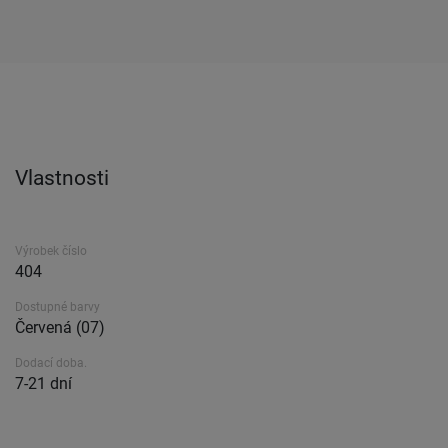
Vlastnosti
Výrobek číslo
404
Dostupné barvy
Červená (07)
Dodací doba.
7-21 dní