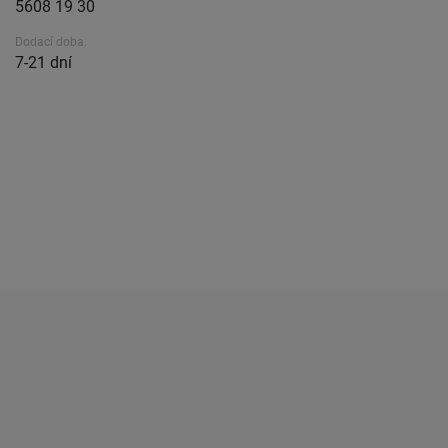
5608 19 30
Dodací doba.
7-21 dní