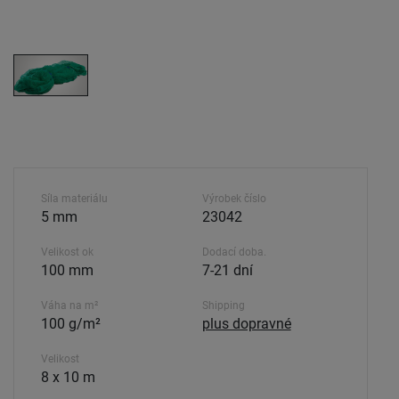
Síla materiálu
Výrobek číslo
5 mm
23042
Velikost ok
Dodací doba.
100 mm
7-21 dní
Váha na m²
Shipping
100 g/m²
plus dopravné
Velikost
8 x 10 m