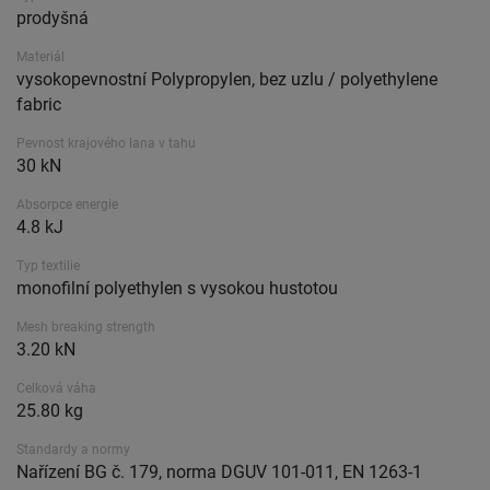
prodyšná
Materiál
vysokopevnostní Polypropylen, bez uzlu / polyethylene
fabric
Pevnost krajového lana v tahu
30 kN
Absorpce energie
4.8 kJ
Typ textilie
monofilní polyethylen s vysokou hustotou
Mesh breaking strength
3.20 kN
Celková váha
25.80 kg
Standardy a normy
Nařízení BG č. 179, norma DGUV 101-011, EN 1263-1