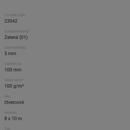
Výrobek číslo
23042
Dostupné barvy
Zelená (01)
Síla materiálu
5 mm
Velikost ok
100 mm
Váha na m²
100 g/m²
Oko
čtvercové
Velikost
8 x 10 m
Typ