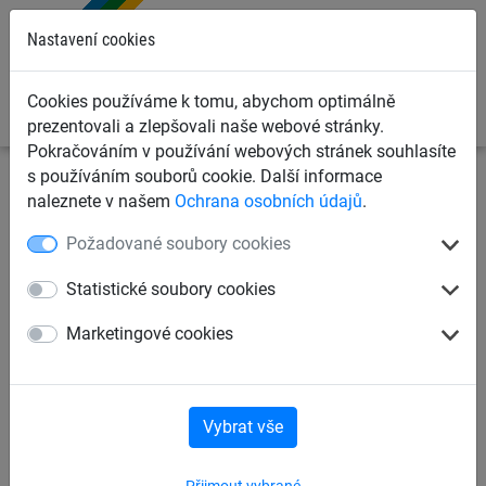
0
Nastavení cookies
Cookies používáme k tomu, abychom optimálně
prezentovali a zlepšovali naše webové stránky.
Pokračováním v používání webových stránek souhlasíte
s používáním souborů cookie. Další informace
Záchytné bezpečnostní sítě
Záchytné sítě proti pádu
naleznete v našem
Ochrana osobních údajů
.
osob
Záchytné sítě s plachtou typ S, komplet
Požadované soubory cookies
Záchytná síť a prodyšná
Statistické soubory cookies
plachta 8 x 10 m
Marketingové cookies
Vybrat vše
Přijmout vybrané