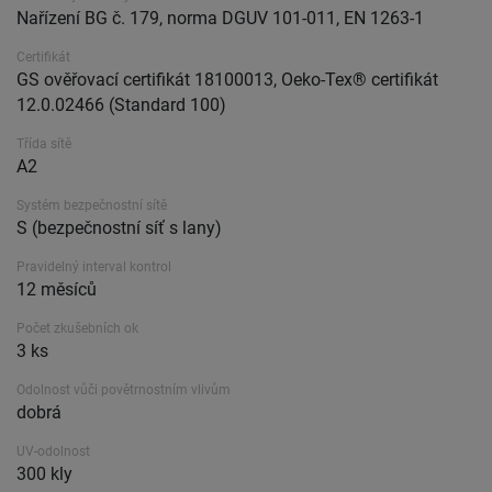
Nařízení BG č. 179, norma DGUV 101-011, EN 1263-1
Certifikát
GS ověřovací certifikát 18100013, Oeko-Tex® certifikát
12.0.02466 (Standard 100)
Třída sítě
A2
Systém bezpečnostní sítě
S (bezpečnostní síť s lany)
Pravidelný interval kontrol
12 měsíců
Počet zkušebních ok
3 ks
Odolnost vůči povětrnostním vlivům
dobrá
UV-odolnost
300 kly