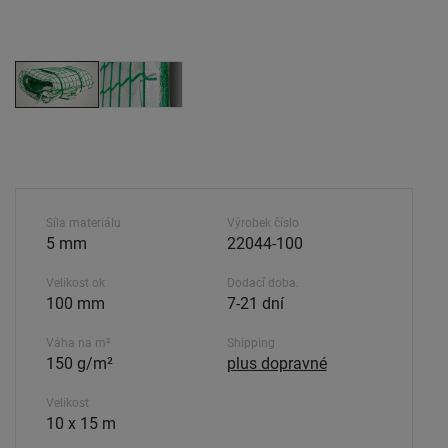
Síla materiálu
Výrobek číslo
5 mm
22044-100
Velikost ok
Dodací doba.
100 mm
7-21 dní
Váha na m²
Shipping
150 g/m²
plus dopravné
Velikost
10 x 15 m