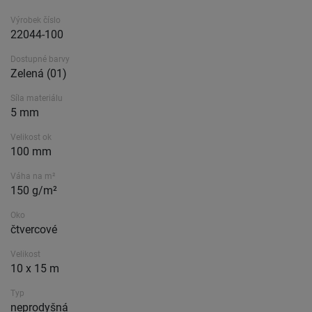
Výrobek číslo
22044-100
Dostupné barvy
Zelená (01)
Síla materiálu
5 mm
Velikost ok
100 mm
Váha na m²
150 g/m²
Oko
čtvercové
Velikost
10 x 15 m
Typ
neprodyšná