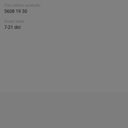
Číslo celního sazebníku
5608 19 30
Dodací doba.
7-21 dní