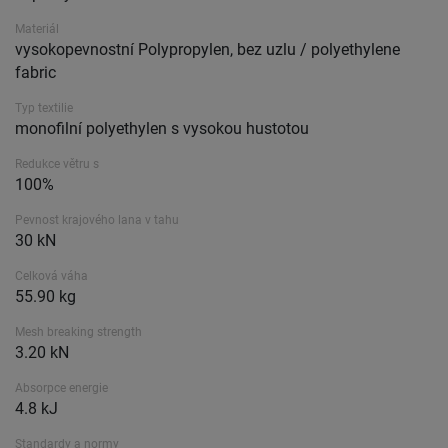
Materiál
vysokopevnostní Polypropylen, bez uzlu / polyethylene
fabric
Typ textilie
monofilní polyethylen s vysokou hustotou
Redukce větru s
100%
Pevnost krajového lana v tahu
30 kN
Celková váha
55.90 kg
Mesh breaking strength
3.20 kN
Absorpce energie
4.8 kJ
Standardy a normy