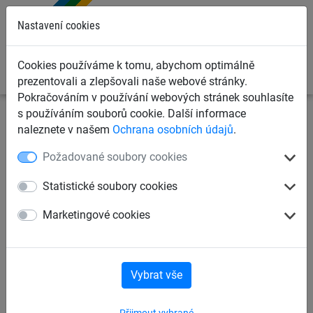
0
Nastavení cookies
Cookies používáme k tomu, abychom optimálně
prezentovali a zlepšovali naše webové stránky.
Pokračováním v používání webových stránek souhlasíte
s používáním souborů cookie. Další informace
Záchytné bezpečnostní sítě
Záchytné sítě proti pádu
naleznete v našem
Ochrana osobních údajů
.
osob
Záchytné sítě s plachtou typ S, komplet
Požadované soubory cookies
Záchytná síť a neprodyšná
Statistické soubory cookies
plachta 10 x 15 m
Marketingové cookies
Vybrat vše
Přijmout vybrané