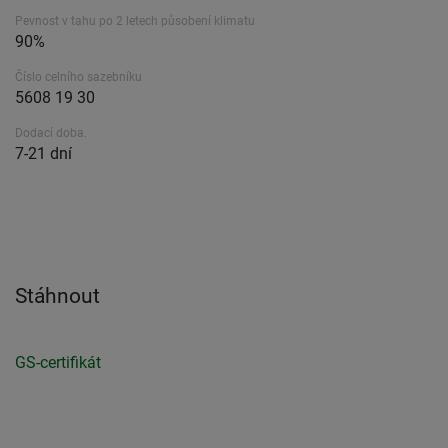
Pevnost v tahu po 2 letech působení klimatu
90%
Číslo celního sazebníku
5608 19 30
Dodací doba.
7-21 dní
Stáhnout
GS-certifikát