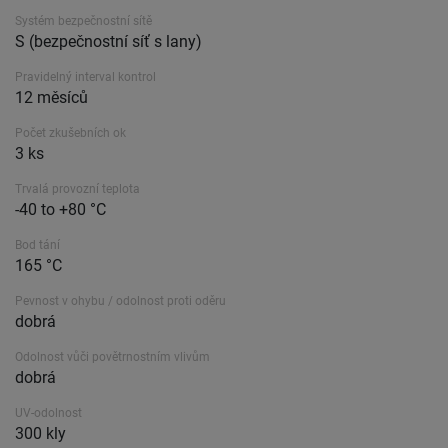
Systém bezpečnostní sítě
S (bezpečnostní síť s lany)
Pravidelný interval kontrol
12 měsíců
Počet zkušebních ok
3 ks
Trvalá provozní teplota
-40 to +80 °C
Bod tání
165 °C
Pevnost v ohybu / odolnost proti oděru
dobrá
Odolnost vůči povětrnostním vlivům
dobrá
UV-odolnost
300 kly