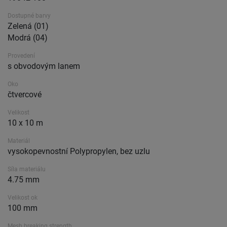
Dostupné barvy
Zelená (01)
Modrá (04)
Provedení
s obvodovým lanem
Oko
čtvercové
Velikost
10 x 10 m
Materiál
vysokopevnostní Polypropylen, bez uzlu
Síla materiálu
4.75 mm
Velikost ok
100 mm
Mesh breaking strength