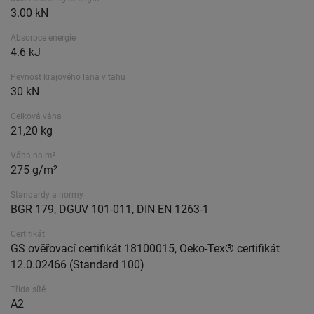
3.00 kN
Absorpce energie
4.6 kJ
Pevnost krajového lana v tahu
30 kN
Celková váha
21,20 kg
Váha na m²
275 g/m²
Standardy a normy
BGR 179, DGUV 101-011, DIN EN 1263-1
Certifikát
GS ověřovací certifikát 18100015, Oeko-Tex® certifikát
12.0.02466 (Standard 100)
Třída sítě
A2