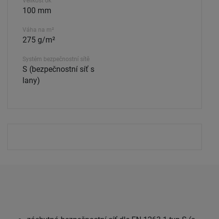
Velikost ok
100 mm
Váha na m²
275 g/m²
Systém bezpečnostní sítě
S (bezpečnostní síť s
lany)