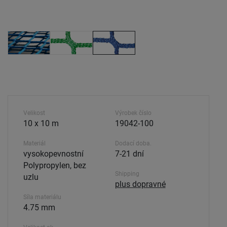
Velikost
Výrobek číslo
10 x 10 m
19042-100
Materiál
Dodací doba.
vysokopevnostní
7-21 dní
Polypropylen, bez
Shipping
uzlu
plus dopravné
Síla materiálu
4.75 mm