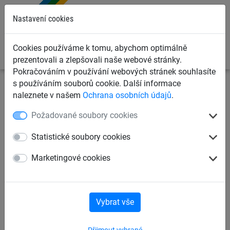
0
Nastavení cookies
Cookies používáme k tomu, abychom optimálně
prezentovali a zlepšovali naše webové stránky.
Pokračováním v používání webových stránek souhlasíte
s používáním souborů cookie. Další informace
Záchytné bezpečnostní sítě
Záchytné sítě proti pádu
naleznete v našem
Ochrana osobních údajů
.
osob
Záchytné sítě typ S, čtvercové oko
Požadované soubory cookies
Záchytná síť PP 4,75 mm, 10
Statistické soubory cookies
m x 10 m
Marketingové cookies
Vybrat vše
Přijmout vybrané