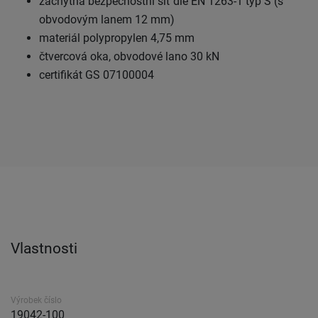
záchytná bezpečnostní síť dle EN 1263-1 typ S (s
obvodovým lanem 12 mm)
materiál polypropylen 4,75 mm
čtvercová oka, obvodové lano 30 kN
certifikát GS 07100004
Vlastnosti
Výrobek číslo
19042-100