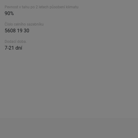
Pevnost v tahu po 2 letech působení klimatu
90%
Číslo celního sazebníku
5608 19 30
Dodací doba.
7-21 dní