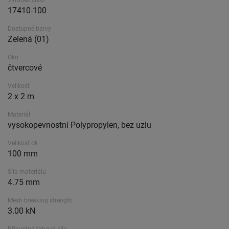
Výrobek číslo
17410-100
Dostupné barvy
Zelená (01)
Oko
čtvercové
Velikost
2 x 2 m
Materiál
vysokopevnostní Polypropylen, bez uzlu
Velikost ok
100 mm
Síla materiálu
4.75 mm
Mesh breaking strength
3.00 kN