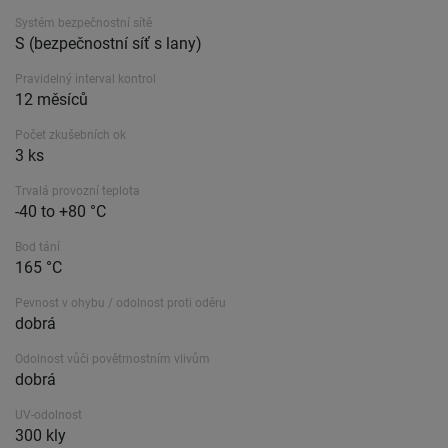
Systém bezpečnostní sítě
S (bezpečnostní síť s lany)
Pravidelný interval kontrol
12 měsíců
Počet zkušebních ok
3 ks
Trvalá provozní teplota
-40 to +80 °C
Bod tání
165 °C
Pevnost v ohybu / odolnost proti oděru
dobrá
Odolnost vůči povětrnostním vlivům
dobrá
UV-odolnost
300 kly