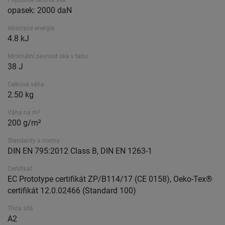
Přípustná tahová síla
opasek: 2000 daN
Absorpce energie
4.8 kJ
Minimální pevnost oka v tahu
38 J
Celková váha
2.50 kg
Váha na m²
200 g/m²
Standardy a normy
DIN EN 795:2012 Class B, DIN EN 1263-1
Certifikát
EC Prototype certifikát ZP/B114/17 (CE 0158), Oeko-Tex®
certifikát 12.0.02466 (Standard 100)
Třída sítě
A2