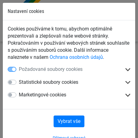
0
Nastavení cookies
Cookies používáme k tomu, abychom optimálně
prezentovali a zlepšovali naše webové stránky.
Pokračováním v používání webových stránek souhlasíte
s používáním souborů cookie. Další informace
Záchytné bezpečnostní sítě
Záchytné sítě proti pádu
naleznete v našem
Ochrana osobních údajů
.
osob
Sítě na světlíky
Požadované soubory cookies
Sítě na světlíky 2 x 2 m
Statistické soubory cookies
Marketingové cookies
Vybrat vše
Přijmout vybrané