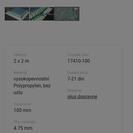
Velikost
Výrobek číslo
2 x 2 m
17410-100
Materiál
Dodací doba.
vysokopevnostní
7-21 dní
Polypropylen, bez
Shipping
uzlu
plus dopravné
Velikost ok
100 mm
Síla materiálu
4.75 mm