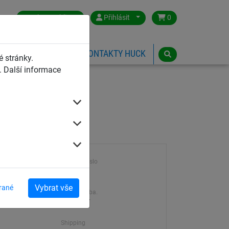
Czech Republic
Přihlásit
0
HŘIŠTĚ
ESHOP
KONTAKTY HUCK
 stránky.
 Další informace
Výrobek číslo
2023
Vybrat vše
rané
Dodací doba.
7-21 dní
Shipping