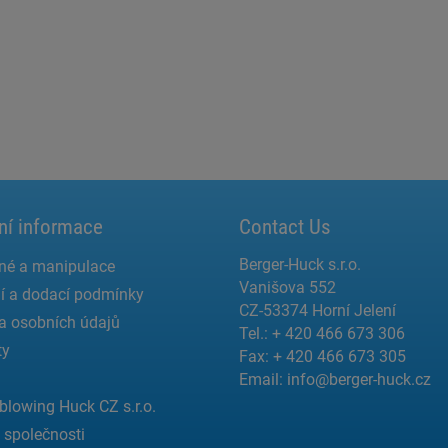
ní informace
Contact Us
Berger-Huck s.r.o.
né a manipulace
Vanišova 552
í a dodací podmínky
CZ-53374 Horní Jelení
a osobních údajů
Tel.: + 420 466 673 306
ty
Fax: + 420 466 673 305
Email:
info@berger-huck.cz
blowing Huck CZ s.r.o.
a společnosti