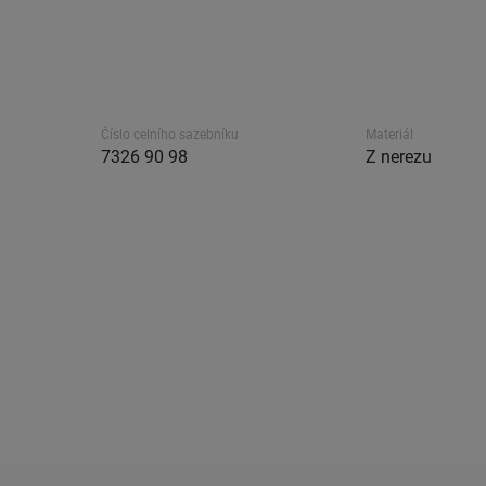
Číslo celního sazebníku
Materiál
7326 90 98
Z nerezu