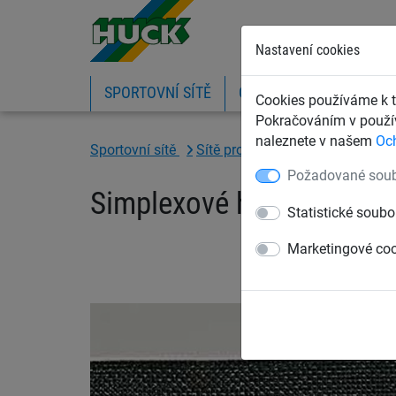
Nastavení cookies
SPORTOVNÍ SÍTĚ
OCHRANNÉ SÍTĚ A PLA
Cookies používáme k t
Pokračováním v použív
naleznete v našem
Oc
Sportovní sítě
Sítě pro ostatní sporty
Sítě na
Požadované soub
Simplexové háčky
Statistické soubo
Marketingové co