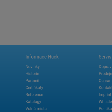
Informace Huck
Servis
Novinky
Doprav
Historie
Prodejn
Partneři
Ochran
Certifikáty
Kontak
Reference
Imprint
Katalogy
Whistle
Volná místa
Politik