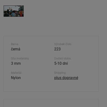
Barva
Výrobek číslo
černá
223
Síla materiálu
Dodací doba.
3 mm
5-10 dní
Materiál
Shipping
Nylon
plus dopravné