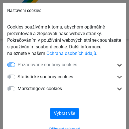
0
Nastavení cookies
Cookies používáme k tomu, abychom optimálně
prezentovali a zlepšovali naše webové stránky.
Pokračováním v používání webových stránek souhlasíte
s používáním souborů cookie. Další informace
Sportovní sítě
Sítě na plážové sporty
Sítě pro Street
naleznete v našem
Ochrana osobních údajů
.
basketbal
Požadované soubory cookies
Basketbalová síť Nylon 3 mm
Statistické soubory cookies
Marketingové cookies
Vybrat vše
Přijmout vybrané