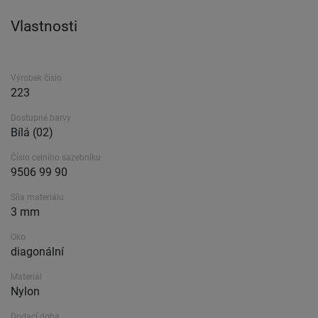
Vlastnosti
Výrobek číslo
223
Dostupné barvy
Bílá (02)
Číslo celního sazebníku
9506 99 90
Síla materiálu
3 mm
Oko
diagonální
Materiál
Nylon
Dodací doba.