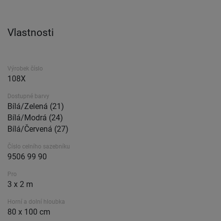
Vlastnosti
Výrobek číslo
108X
Dostupné barvy
Bílá/Zelená (21)
Bílá/Modrá (24)
Bílá/Červená (27)
Číslo celního sazebníku
9506 99 90
Pro
3 x 2 m
Horní a dolní hloubka
80 x 100 cm