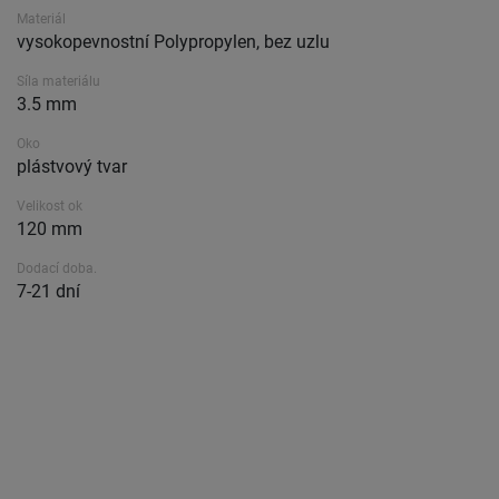
Materiál
vysokopevnostní Polypropylen, bez uzlu
Síla materiálu
3.5 mm
Oko
plástvový tvar
Velikost ok
120 mm
Dodací doba.
7-21 dní