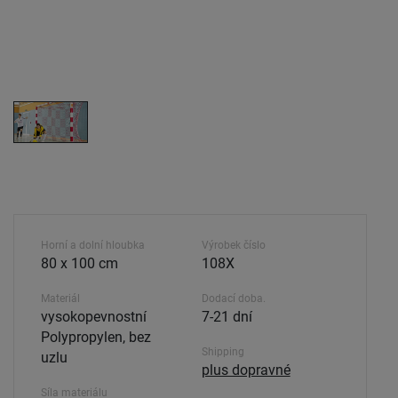
Horní a dolní hloubka
Výrobek číslo
80 x 100 cm
108X
Materiál
Dodací doba.
vysokopevnostní
7-21 dní
Polypropylen, bez
Shipping
uzlu
plus dopravné
Síla materiálu