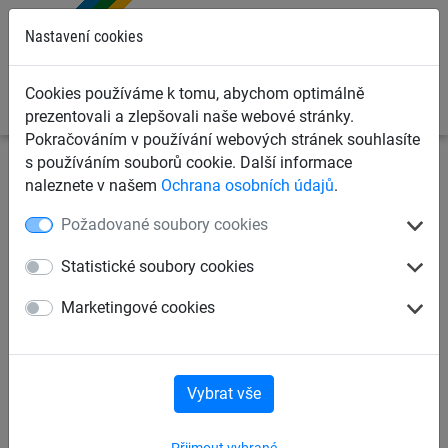
0
Nastavení cookies
Cookies používáme k tomu, abychom optimálně
prezentovali a zlepšovali naše webové stránky.
Pokračováním v používání webových stránek souhlasíte
s používáním souborů cookie. Další informace
Sportovní sítě
Sítě na fotbal
Sítě na futsal
naleznete v našem
Ochrana osobních údajů
.
Požadované soubory cookies
Branková síť na futsal a
házenou 3,5 mm polypropylen,
Statistické soubory cookies
hexagonalní oko, vzor
Marketingové cookies
šachovnice
Vybrat vše
Přijmout vybrané