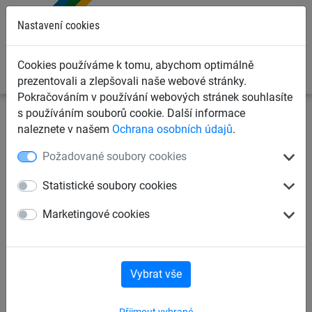
0
Nastavení cookies
Cookies používáme k tomu, abychom optimálně
prezentovali a zlepšovali naše webové stránky.
Pokračováním v používání webových stránek souhlasíte
s používáním souborů cookie. Další informace
Sportovní sítě
Ochranné sítě na míče
Příslušenství k
naleznete v našem
Ochrana osobních údajů
.
ochranným sítím
Požadované soubory cookies
Ocelové lano s PVC potahem,
Statistické soubory cookies
4/5 mm
Marketingové cookies
Vybrat vše
Přijmout vybrané