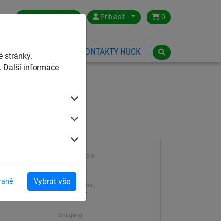
Czech Republic
Přihlásit
0
HŘIŠTĚ
ESHOP
KONTAKTY HUCK
 stránky.
 Další informace
Výrobek číslo
3423
Vybrat vše
rané
Dodací doba.
en
7-21 dní
Shipping