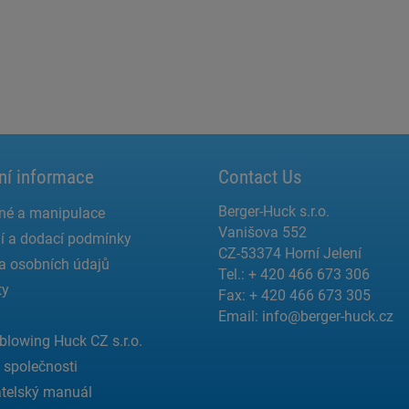
ní informace
Contact Us
Berger-Huck s.r.o.
né a manipulace
Vanišova 552
í a dodací podmínky
CZ-53374 Horní Jelení
a osobních údajů
Tel.: + 420 466 673 306
ty
Fax: + 420 466 673 305
Email:
info@berger-huck.cz
blowing Huck CZ s.r.o.
a společnosti
telský manuál