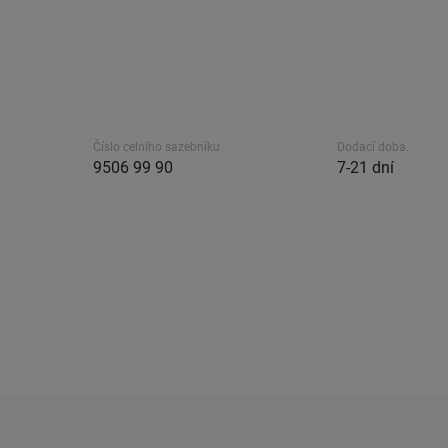
Číslo celního sazebníku
Dodací doba.
9506 99 90
7-21 dní