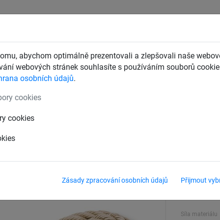
CHTY
ZÁCHYTNÉ BEZPEČNOSTNÍ SÍTĚ
DĚTSKÁ LANOVÁ 
omu, abychom optimálně prezentovali a zlepšovali naše webové
ání webových stránek souhlasíte s používáním souborů cookie.
hrana osobních údajů
.
lana
ory cookies
23 m
ry cookies
okies
Délka
23 m
Zásady zpracování osobních údajů
Přijmout vyb
Materiál
Polypropyl
Síla materiálu