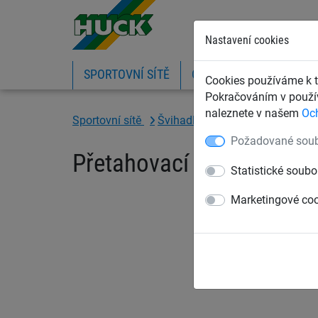
Nastavení cookies
SPORTOVNÍ SÍTĚ
OCHRANNÉ SÍTĚ A PLA
Cookies používáme k t
Pokračováním v použív
naleznete v našem
Oc
Sportovní sítě
Švihadla a lana
Přetahovací 
Požadované soub
Přetahovací lano, délka 
Statistické soubo
Marketingové co